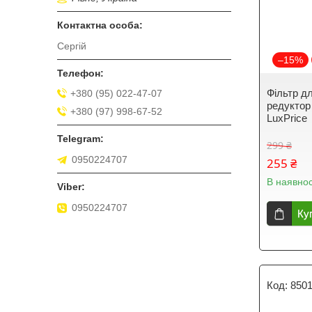
Сергій
–15%
Фільтр д
+380 (95) 022-47-07
редуктор
+380 (97) 998-67-52
LuxPrice
299 ₴
0950224707
255 ₴
В наявнос
0950224707
Ку
850