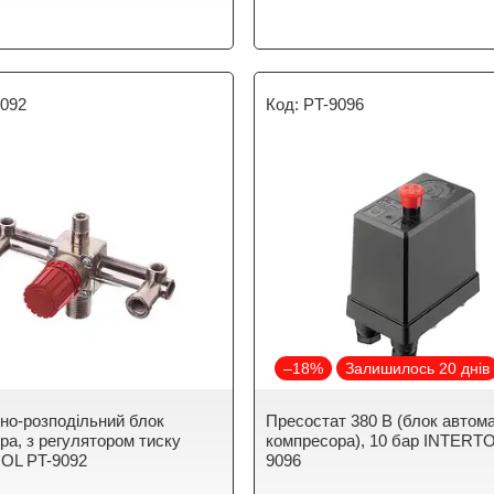
9092
PT-9096
–18%
Залишилось 20 днів
но-розподільний блок
Пресостат 380 В (блок автом
ра, з регулятором тиску
компресора), 10 бар INTERT
OL PT-9092
9096