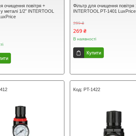
ля очищення повітря +
Фільтр для очищення повітря 
 у металі 1/2" INTERTOOL
INTERTOOL PT-1401 LuxPrice
LuxPrice
289 ₴
269 ₴
В наявності
ті
Купити
пити
1412
PT-1422