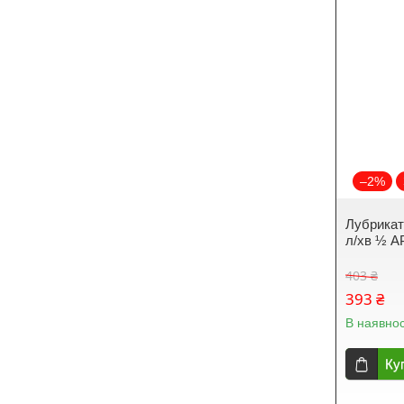
–2%
Лубрикато
л/хв ½ A
403 ₴
393 ₴
В наявнос
Ку