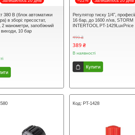
Залишилось 20 днів
–22%
Залишилось 20 днів
т 380 В (блок автоматики
Регулятор тиску 1/4", професі
а) в зборі: пресостат,
16 бар, до 1600 л/хв, STORM
, 2 манометри, запобіжний
INTERTOOL PT-1429LuxPrice
 виходи, 10 бар
499 ₴
389 ₴
В наявності
ті
Купити
пити
1580
PT-1428