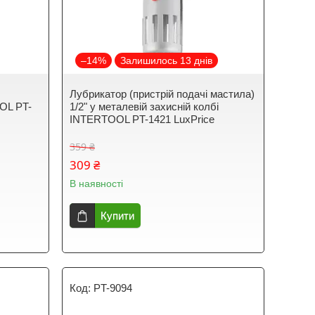
–14%
Залишилось 13 днів
Лубрикатор (пристрій подачі мастила)
OL PT-
1/2" у металевій захисній колбі
INTERTOOL PT-1421 LuxPrice
359 ₴
309 ₴
В наявності
Купити
PT-9094