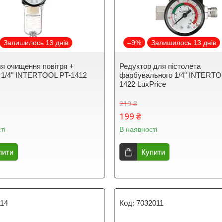
Залишилось 13 днів
–9%
Залишилось 13 днів
ля очищення повітря +
Редуктор для пістолета
 1/4" INTERTOOL PT-1412
фарбувального 1/4" INTERTO
1422 LuxPrice
219 ₴
199 ₴
ті
В наявності
пити
Купити
114
7032011