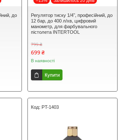
–13%
Залишилось 20 днів
йний, до
Регулятор тиску 1/4", професійний, до
12 бар, до 400 л/хв, цифровий
манометр, для фарбувального
пістолета INTERTOOL
799 ₴
699 ₴
В наявності
Купити
PT-1403