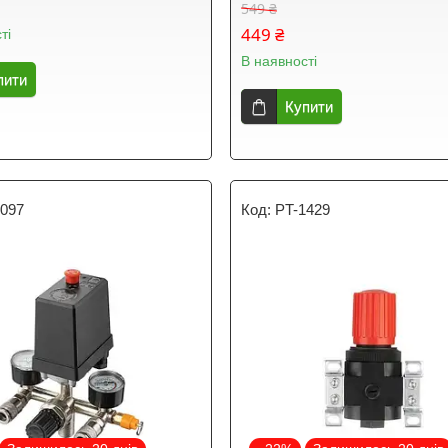
549 ₴
449 ₴
ті
В наявності
пити
Купити
9097
PT-1429