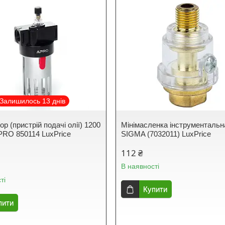
Залишилось 13 днів
р (пристрій подачі олії) 1200
Мінімасленка інструментальна
PRO 850114 LuxPrice
SIGMA (7032011) LuxPrice
112 ₴
В наявності
ті
Купити
пити