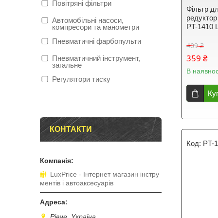
Повітряні фільтри
Фільтр д
редуктор
Автомобільні насоси,
PT-1410 
компресори та манометри
Пневматичні фарбопульти
409 ₴
359 ₴
Пневматичний інструмент,
загальне
В наявнос
Регулятори тиску
Ку
КОНТАКТИ
PT-
LuxPrice - Інтернет магазин інстру
ментів і автоаксесуарів
Рівне, Україна