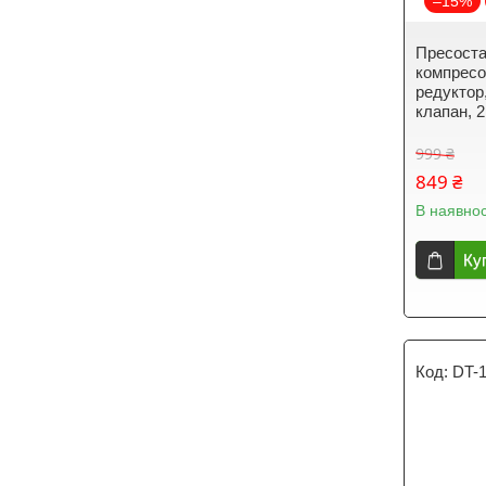
–15%
Пресоста
компресор
редуктор
клапан, 2
999 ₴
849 ₴
В наявнос
Ку
DT-