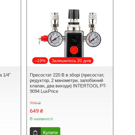
–19%
Залишилось 20 днів
 1/4"
Пресостат 220 В в зборі (пресостат,
редуктор, 2 манометри, запобіжний
клапан, два виходи) INTERTOOL PT-
9094 LuxPrice
799 ₴
649 ₴
В наявності
Купити