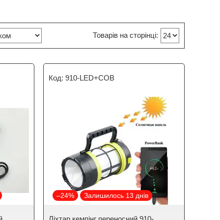
910-LED+COB
–24%
Залишилось 13 днів
й
Ліхтар кемпінг переносний 910-