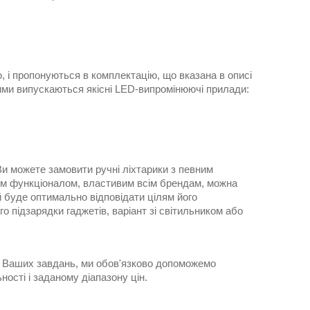
, і пропонуються в комплектацію, що вказана в описі
якими випускаються якісні LED-випромінюючі прилади:
и можете замовити ручні ліхтарики з певним
тним функціоналом, властивим всім брендам, можна
й буде оптимально відповідати цілям його
 підзарядки гаджетів, варіант зі світильником або
ня Ваших завдань, ми обов'язково допоможемо
ості і заданому діапазону цін.