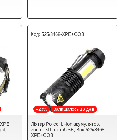
525/8468-XPE+COB
–23%
Залишилось 13 днів
-2XPE
Ліхтар Police, Li-Ion акумулятор,
ght,
zoom, ЗП microUSB, Box 525/8468-
XPE+COB