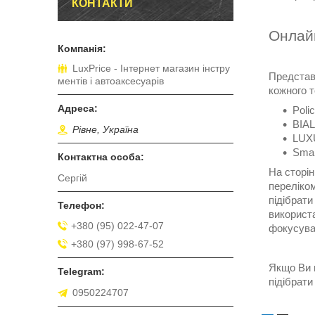
КОНТАКТИ
Онлайн
LuxPrice - Інтернет магазин інстру
Представл
ментів і автоаксесуарів
кожного т
Polic
BIA
Рівне, Україна
LUX
Smal
На сторі
Сергій
переліком
підібрати
використа
+380 (95) 022-47-07
фокусува
+380 (97) 998-67-52
Якщо Ви н
підібрати
0950224707