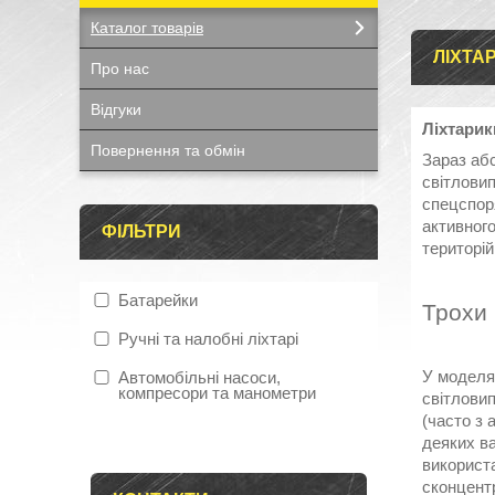
Каталог товарів
ЛІХТАР
Про нас
Відгуки
Ліхтарик
Повернення та обмін
Зараз абс
світлови
спецспор
активного
ФІЛЬТРИ
територій
Батарейки
Трохи 
Ручні та налобні ліхтарі
У моделя
Автомобільні насоси,
компресори та манометри
світлови
(часто з 
деяких ва
використа
сконцентр