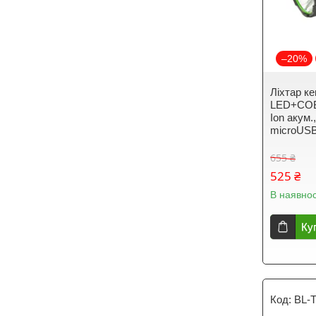
–20%
Ліхтар ке
LED+COB (
Ion акум.
microUSB
655 ₴
525 ₴
В наявнос
Ку
BL-