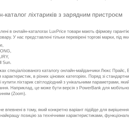
-каталог ліхтариків з зарядним пристроєм
ені в онлайн-каталогах LuxPrice товари мають фірмову гарантію
овару. У нас представлені тільки перевірені торгові марки, під 
e,
LONG,
URY,
l Sun.
нках спеціалізованого каталогу онлайн-майданчики Люкс Прайс, В
 характеристик, в різних цінових категоріях. Поряд зі стандар
 і купити ліхтарик світлодіодний з унікальними параметрами, яки
ння. Наприклад, це може бути версія з PowerBank для мобільного
нням (Zoom).
е впевнені в тому, який конкретно варіант підійде для вирішен
 найкращу позицію за технічними характеристиками, функціональн