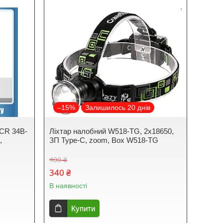
–15%
Залишилось 20 днів
NCR 34B-
Ліхтар налобний W518-TG, 2x18650,
,
ЗП Type-C, zoom, Box W518-TG
400 ₴
340 ₴
В наявності
Купити