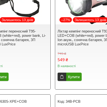
Залишилось 13 днів
–27%
Залишилось 13 днів
мпінг переносний T95-
Ліхтар кемпінг переносний T9
white+red), power bank, Li-
LED+COB (white+red), power b
, сонячна батарея, ЗП
Ion акум., сонячна батарея, З
 LuxPrice
microUSB LuxPrice
749 ₴
549 ₴
ті
В наявності
пити
Купити
T630S-XPE+COB
34B-PCB