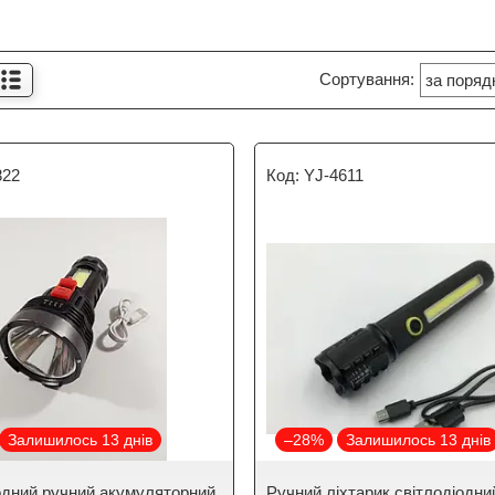
822
YJ-4611
Залишилось 13 днів
–28%
Залишилось 13 днів
одний ручний акумуляторний
Ручний ліхтарик світлодіодни