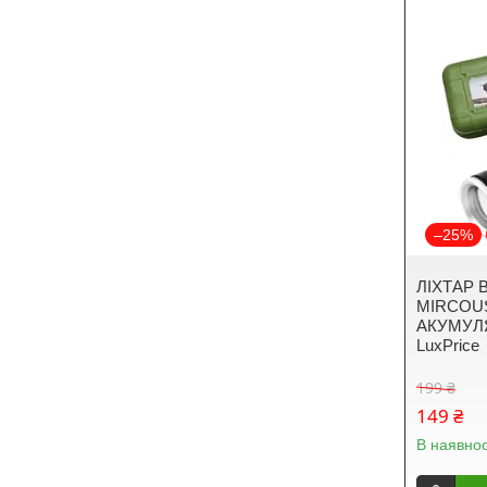
–25%
ЛІХТАР 
MIRCOU
АКУМУЛЯ
LuxPrice
199 ₴
149 ₴
В наявнос