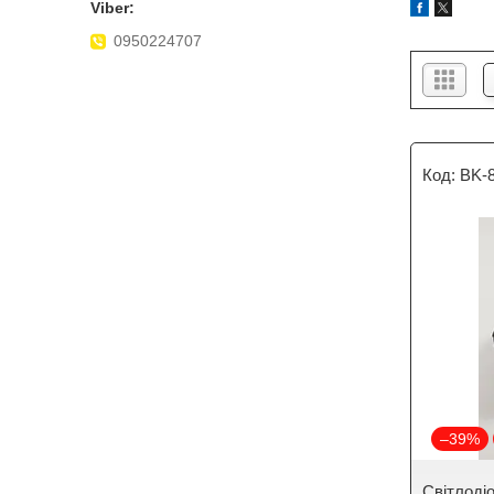
0950224707
BK-
–39%
Світлоді