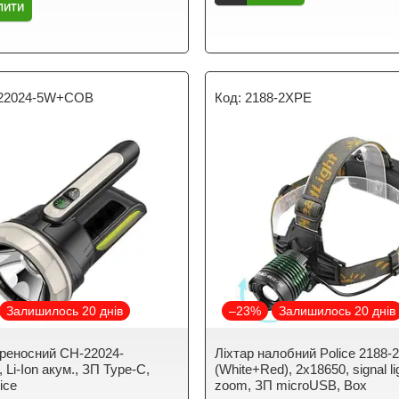
пити
22024-5W+COB
2188-2XPE
Залишилось 20 днів
–23%
Залишилось 20 днів
ереносний CH-22024-
Ліхтар налобний Police 2188
Li-Ion акум., ЗП Type-C,
(White+Red), 2х18650, signal li
ice
zoom, ЗП microUSB, Box