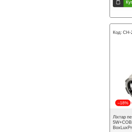
Ку
CH-
–18%
Ліхтар п
5W+COB, 
BoxLuxPr