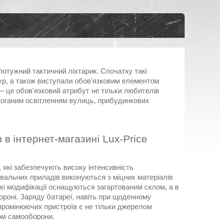
отужний тактичний ліхтарик. Спочатку такі
р, а також виступали обов'язковим елементом
– це обов'язковий атрибут не тільки любителів
з поганим освітленням вулиць, прибудинкових
в інтернет-магазині Lux-Price
 які забезпечують високу інтенсивність
вальних приладів виконуються з міцних матеріалів
акі модифікації оснащуються загартованим склом, а в
ороні. Заряду батареї, навіть при щоденному
ипромінюючих пристроїв є не тільки джерелом
бом самооборони.