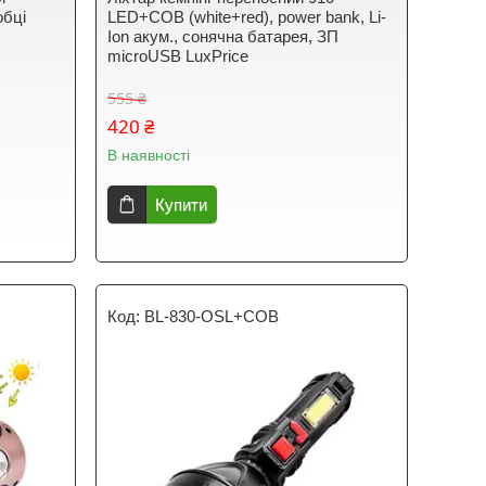
обці
LED+COB (white+red), power bank, Li-
Ion акум., сонячна батарея, ЗП
microUSB LuxPrice
555 ₴
420 ₴
В наявності
Купити
BL-830-OSL+COB