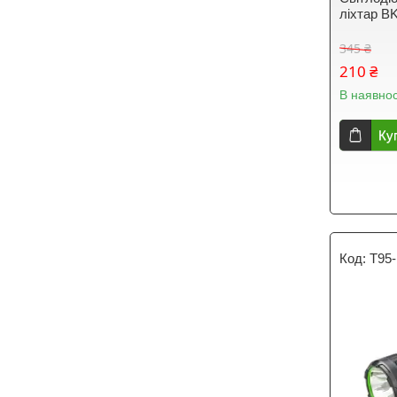
ліхтар B
345 ₴
210 ₴
В наявнос
Ку
T95