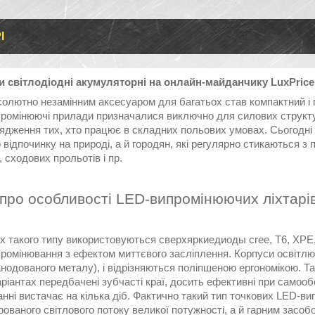
І
и світлодіодні акумуляторні на онлайн-майданчику LuxPrice
олютно незамінним аксесуаром для багатьох став компактний і п
промінюючі прилади призначалися виключно для силових структу
ядження тих, хто працює в складних польових умовах. Сьогодні 
 відпочинку на природі, а й городян, які регулярно стикаються 
, сходових прольотів і пр.
про особливості LED-випромінюючих ліхтарів 
х такого типу використовуються сверхяркиедиоды cree, T6, XPE,
промінювання з ефектом миттєвого засліплення. Корпуси освітлю
анодованого металу), і відрізняються поліпшеною ергономікою. Т
ріантах передбачені зубчасті краї, досить ефективні при самооб
нні вистачає на кілька діб. Фактично такий тип точкових LED-в
ованого світлового потоку великої потужності, а й гарним засо