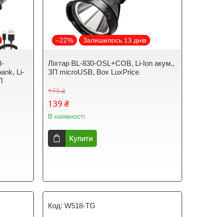
–22%
Залишилось 13 днів
3-
Ліхтар BL-830-OSL+COB, Li-Ion акум.,
ank, Li-
ЗП microUSB, Box LuxPrice
П
179 ₴
139 ₴
В наявності
Купити
W518-TG