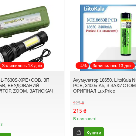
Залишилось 13 днів
–4%
Залишилось 13 днів
BL-T630S-XPE+COB, ЗП
Акумулятор 18650, LiitoKala 
SB, ВБУДОВАНИЙ
PCB, 3400mAh, З ЗАХИСТОМ
ТОР, ZOOM, ЗАТИСКАЧ
ОРИГІНАЛ LuxPrice
225 ₴
215 ₴
В наявності
ті
Купити