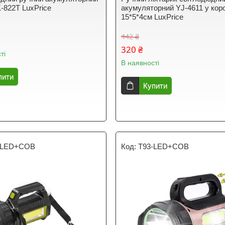
K-822T LuxPrice
акумуляторний YJ-4611 у кор
15*5*4см LuxPrice
442 ₴
320 ₴
ті
В наявності
пити
Купити
-LED+COB
T93-LED+COB