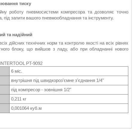
лювання тиску
бійну роботу пневмосистеми компресора та дозволяє точно
а, під запити вашого пневмообладнання та інструменту.
ий та надійний
сіх дійсних технічних норм та контролю якості на всіх рівнях
тного блоку, що вийшов з ладу, або при обладнанні нового
NTERTOOL PT-9092
6 міс.
внутрішня під швидкороз'ємне з'єднання 1/4"
під компресор - зовнішня 1/2"
0,211 кг
0,001064 куб.м