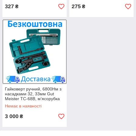
327
275
₴
₴
Гайковерт ручний, 6800Нм з
насадками 32, 33мм Gut
Meister TC-68B, м’ясорубка
LuxPrice
Немає в наявності
3 000
₴