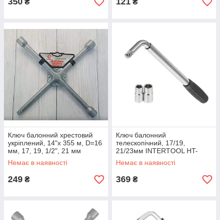
350
121
₴
₴
Ключ балонний хрестовий
Ключ балонний
укріплений, 14"x 355 м, D=16
телескопічний, 17/19,
мм, 17, 19, 1/2", 21 мм
21/23мм INTERTOOL HT-
INTERTOOL HT-1604
1605 LuxPrice
Немає в наявності
Немає в наявності
LuxPrice
249
369
₴
₴