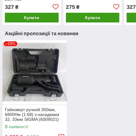
327
275
327
₴
₴
Купити
Купити
Акційні пропозиції та новинки
–18%
Гайковерт ручний 350мм,
6800Нм (1:68) з насадками
32, 33мм SIGMA (6009021)
LuxPrice
В наявності