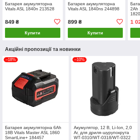
Батарея акумуляторна
Батарея акумуляторна
Бата
Vitals ASL 1840n 213528
Vitals ASL 1840ns 244898
2Ah 
1820
849
899
1 0
₴
₴
Купити
Купити
Акційні пропозиції та новинки
–18%
–10%
Батарея акумуляторна 6Ah
Акумулятор, 12 В, Li-Ion, 2,0
18В Vitals Master ASL 1860
Аг, для дриля-шурупокрута
SmartLine+ 184457
WT-0310/WT-0318/WT-0322