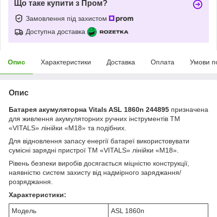
Що таке купити з Пром?
Замовлення під захистом
Доступна доставка
Опис
Характеристики
Доставка
Оплата
Умови п
Опис
Батарея акумуляторна Vitals ASL 1860n 244895
призначена
для живлення акумуляторних ручних інструментів ТМ
«VITALS» лінійки «М18» та подібних.
Для відновлення запасу енергії батареї використовувати
сумісні зарядні пристрої ТМ «VITALS» лінійки «М18».
Рівень безпеки виробів досягається міцністю конструкції,
наявністю систем захисту від надмірного заряджання/
розряджання.
Характеристики:
Модель
ASL 1860n