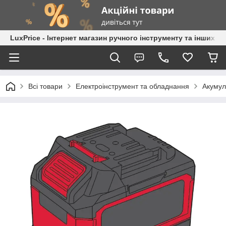
LuxPrice - Інтернет магазин ручного інструменту та інших к
Всі товари
Електроінструмент та обладнання
Акумул