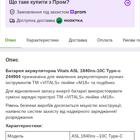
Що таке купити з Пром?
Замовлення під захистом
Доступна доставка
Опис
Характеристики
Доставка
Оплата
Умови п
Опис
Батарея акумуляторна Vitals ASL 1840ns-10С Type-c
244904
призначена для живлення акумуляторних ручних
інструментів ТМ «VITALS» лінійки «М18» та подібних.
Для відновлення запасу енергії батареї використовувати
сумісні зарядні пристрої ТМ «VITALS» лінійки «М18».
Рівень безпеки виробів досягається міцністю конструкції,
наявністю систем захисту від надмірного заряджання/
розряджання.
Характеристики:
Модель
ASL 1840ns –10C Type‑C