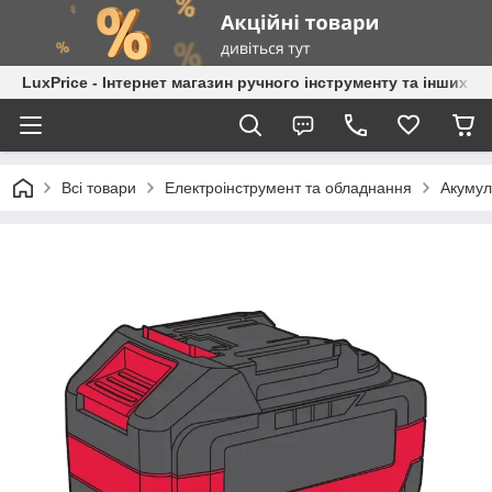
LuxPrice - Інтернет магазин ручного інструменту та інших к
Всі товари
Електроінструмент та обладнання
Акумул