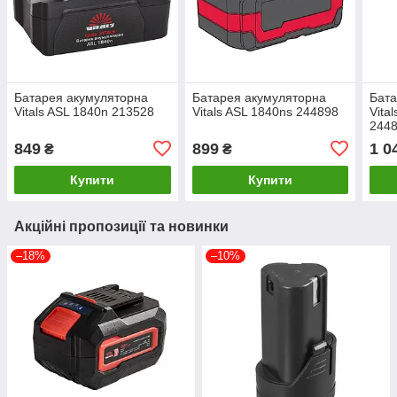
Батарея акумуляторна
Батарея акумуляторна
Бата
Vitals ASL 1840n 213528
Vitals ASL 1840ns 244898
Vita
244
849
899
1 0
₴
₴
Купити
Купити
Акційні пропозиції та новинки
–18%
–10%