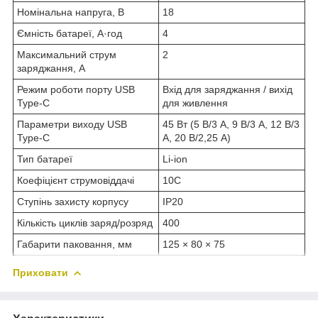
Номінальна напруга, В
18
Ємність батареї, А·год
4
Максимальний струм
2
заряджання, А
Режим роботи порту USB
Вхід для заряджання / вихід
Type‑C
для живлення
Параметри виходу USB
45 Вт (5 В/3 А, 9 В/3 А, 12 В/3
Type‑C
А, 20 В/2,25 А)
Тип батареї
Li‑ion
Коефіцієнт струмовіддачі
10C
Ступінь захисту корпусу
IP20
Кількість циклів заряд/розряд
400
Габарити паковання, мм
125 × 80 × 75
Приховати