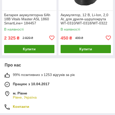
Батарея акумуляторна 6Ah
Акумулятор, 12 В, Li-Ion, 2,0
18В Vitals Master ASL 1860
Аг, для дриля-шурупокрута
SmartLine+ 184457
WT-0310/WT-0318/WT-0322
INTERTOOL WT-0319
В наявності
В наявності
2 325
450
₴
₴
2 820 ₴
499 ₴
Купити
Купити
Про нас
99% позитивних з 1253 відгуків за рік
Працює з 10.04.2017
м. Рівне
Рівне, Україна
Контакти