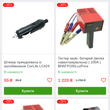
–35%
–30%
Тестер акум. батарей (вилка
Штекер прикурювача із
навантажувальна) ( 100А )
запобіжником CarLife LC424
ВНАГР100LuxPrice
В наявності
В наявності
55
1 220
₴
₴
85 ₴
1 750 ₴
Купити
Купити
–29%
–26%