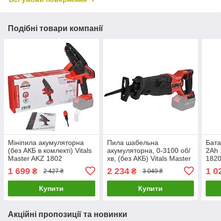
Подібні товари компанії
Мініпила акумуляторна
Пила шабельна
Бата
(без АКБ в комлекті) Vitals
акумуляторна, 0-3100 об/
2Ah 
Master AKZ 1802
хв, (без АКБ) Vitals Master
1820
SmartLine+ 183820
ATz 1828 SmartLine+
1 699
2 234
1 0
₴
₴
2 427 ₴
3 049 ₴
184449
Купити
Купити
Акційні пропозиції та новинки