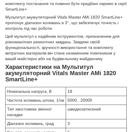
комплекту постачання та повинні бути придбані окремо в серії
SmartLine+.
Мультитул акумуляторний Vitals Master AMi 1820 SmartLine+
пропонує діапазон коливань в 3°, що забезпечує точність і
контроль під час роботи.
Цей мультитул є надійним інструментом, призначеним для
різноманітних ремонтних завдань. Завдяки своїй
функціональності, зручності використання та комплекту
витратних матеріалів він стане незамінним помічником у
вашій майстерні або на будівельному майданчику.
Характеристики на Мультитул
акумуляторний Vitals Master AMi 1820
SmartLine+
Номінальна напруга, В
18
Частота коливань штока, 1/хв
5000...20000
Тип хвостовика змінної
швидкозатискний
насадки
Діапазон коливань, град
3