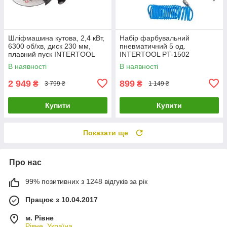
Шліфмашина кутова, 2,4 кВт,
Набір фарбувальний
6300 об/хв, диск 230 мм,
пневматичний 5 од.
плавний пуск INTERTOOL
INTERTOOL PT-1502
WT-0228
В наявності
В наявності
2 949
899
₴
₴
3 799 ₴
1 149 ₴
Купити
Купити
Показати ще
Про нас
99% позитивних з 1248 відгуків за рік
Працює з 10.04.2017
м. Рівне
Рівне, Україна