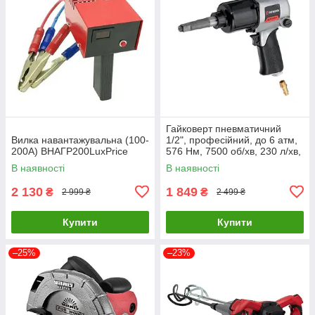
Гайковерт пневматичний
Вилка навантажувальна (100-
1/2", професійний, до 6 атм,
200А) ВНАГР200LuxPrice
576 Нм, 7500 об/хв, 230 л/хв,
STORM INTERTOOL PT-1103
В наявності
В наявності
2 130
1 849
₴
₴
2 999 ₴
2 499 ₴
Купити
Купити
–25%
–23%