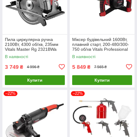
Пила циркулярна ручна
Міксер будівельний 1600Вт,
2100Вт, 4300 об/хв, 235мм
плавний старт, 200-480/300-
Vitals Master Rg 2321BWa
750 об/хв Vitals Professional
52096
Em 1612-2BR PROTECTION+
В наявності
В наявності
110973
3 749
5 849
₴
₴
4 996 ₴
7 565 ₴
Купити
Купити
–22%
–22%