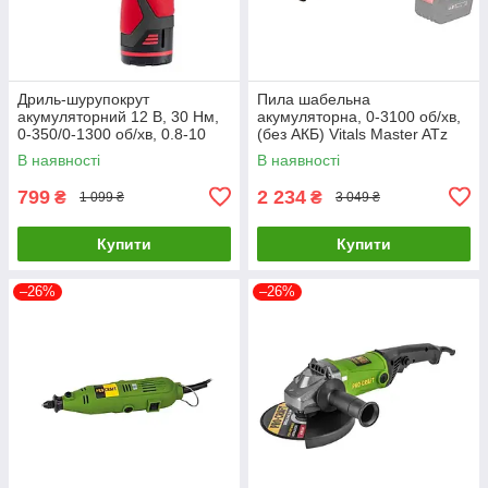
Дриль-шурупокрут
Пила шабельна
акумуляторний 12 В, 30 Нм,
акумуляторна, 0-3100 об/хв,
0-350/0-1300 об/хв, 0.8-10
(без АКБ) Vitals Master ATz
мм, 1.5 Аг INTERTOOL DT-
1828 SmartLine+ 184449
В наявності
В наявності
0310
799
2 234
₴
₴
1 099 ₴
3 049 ₴
Купити
Купити
–26%
–26%