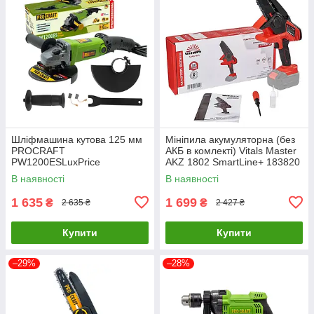
Шліфмашина кутова 125 мм
Мініпила акумуляторна (без
PROCRAFT
АКБ в комлекті) Vitals Master
PW1200ESLuxPrice
AKZ 1802 SmartLine+ 183820
В наявності
В наявності
1 635
1 699
₴
₴
2 635 ₴
2 427 ₴
Купити
Купити
–29%
–28%