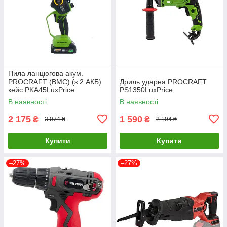
Пила ланцюгова акум.
PROCRAFT (ВМС) (з 2 АКБ)
Дриль ударна PROCRAFT
кейс PKA45LuxPrice
PS1350LuxPrice
В наявності
В наявності
2 175
1 590
₴
₴
3 074 ₴
2 194 ₴
Купити
Купити
–27%
–27%