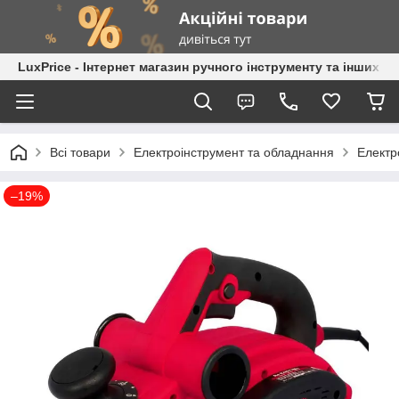
LuxPrice - Інтернет магазин ручного інструменту та інших к
Всі товари
Електроінструмент та обладнання
Електр
–19%