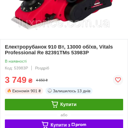
Електрорубанок 910 Вт, 13000 об/хв, Vitals
Professional Re 82391TMs 53983P
В наявності
Код: 53983P
Роздріб
3 749
₴
4 650 ₴
Економія
901 ₴
Залишилось
13 днів
Купити
або
Купити з