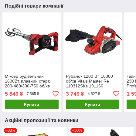
Подібні товари компанії
Міксер будівельний
Рубанок 1200 Вт, 16000
Гвин
1600Вт, плавний старт,
об/хв Vitals Master Re
230 
200-480/300-750 об/хв
110312SKs 191166
Prof
Vitals Professional Em
1423
5 849
3 749
1 5
₴
₴
7 565 ₴
4 527 ₴
1612-2BR PROTECTION+
110973
Купити
Купити
Акційні пропозиції та новинки
–38%
–30%