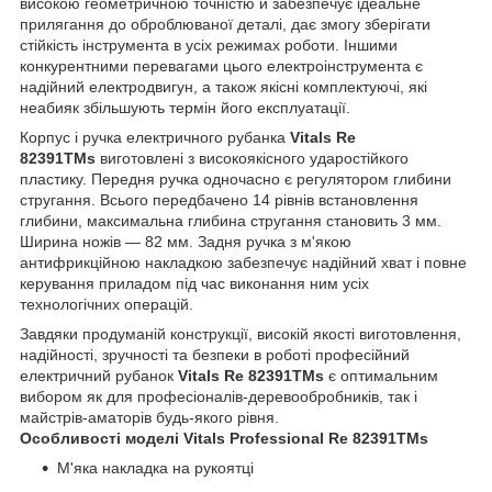
високою геометричною точністю й забезпечує ідеальне
прилягання до оброблюваної деталі, дає змогу зберігати
стійкість інструмента в усіх режимах роботи. Іншими
конкурентними перевагами цього електроінструмента є
надійний електродвигун, а також якісні комплектуючі, які
неабияк збільшують термін його експлуатації.
Корпус і ручка електричного рубанка
Vitals Re
82391TMs
виготовлені з високоякісного ударостійкого
пластику. Передня ручка одночасно є регулятором глибини
стругання. Всього передбачено 14 рівнів встановлення
глибини, максимальна глибина стругання становить 3 мм.
Ширина ножів — 82 мм. Задня ручка з м'якою
антифрикційною накладкою забезпечує надійний хват і повне
керування приладом під час виконання ним усіх
технологічних операцій.
Завдяки продуманій конструкції, високій якості виготовлення,
надійності, зручності та безпеки в роботі професійний
електричний рубанок
Vitals Re 82391TMs
є оптимальним
вибором як для професіоналів-деревообробників, так і
майстрів-аматорів будь-якого рівня.
Особливості моделі Vitals Professional Re 82391TMs
М'яка накладка на рукоятці