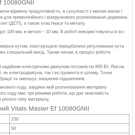
f 10080GNII
аючи відмінну продуктивність, в сукупності з малою вагою і
м для прямолінійного і візерункового розпилювання деревини,
лит (ДСП), а також пластмаси та металу.
є 100 мм, в металі – 10 мм. В роботі використовуються всі
оверхні кутом, конструкцією передбачено регулювання кута
рез спеціальний вихід. Таким чином, в процесі роботи
й надійним електричним двигуном потужністю 800 Вт. Якісна
 як електродвигуна, так і інструмента в цілому. Точне
брації та зменшує зношення підшипників.
кового ходу, завдяки якій розпилювання матеріалу
го ходу має три режими роботи, що дає можливість
різного типу матеріалу.
ий Vitals Master Ef 10080GNII
230
50