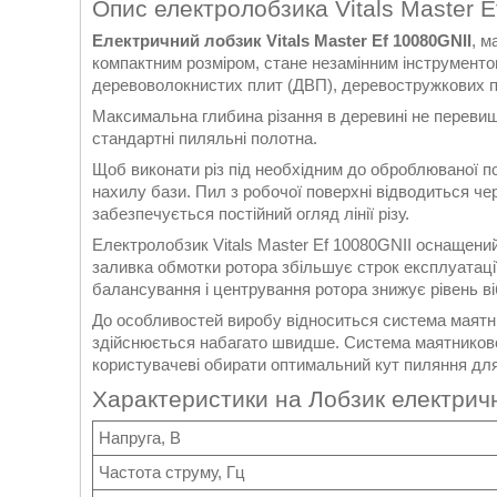
Опис електролобзика Vitals Master E
Електричний лобзик Vitals Master Ef 10080GNII
, м
компактним розміром, стане незамінним інструменто
деревоволокнистих плит (ДВП), деревостружкових п
Максимальна глибина різання в деревині не перевищу
стандартні пиляльні полотна.
Щоб виконати різ під необхідним до оброблюваної п
нахилу бази. Пил з робочої поверхні відводиться че
забезпечується постійний огляд лінії різу.
Електролобзик Vitals Master Ef 10080GNII оснащени
заливка обмотки ротора збільшує строк експлуатації,
балансування і центрування ротора знижує рівень ві
До особливостей виробу відноситься система маятни
здійснюється набагато швидше. Система маятниково
користувачеві обирати оптимальний кут пиляння для 
Характеристики на Лобзик електричн
Напруга, В
Частота струму, Гц