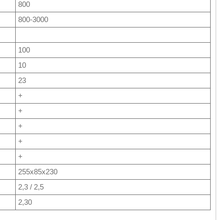
800
800-3000
100
10
23
+
+
+
+
+
255х85х230
2,3 / 2,5
2,30