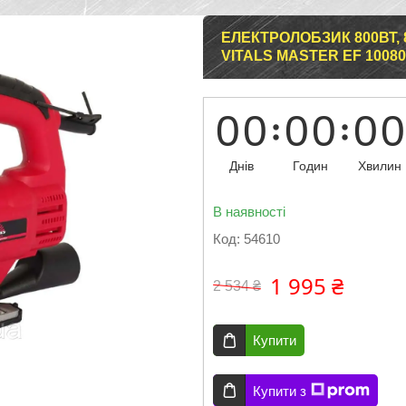
ЕЛЕКТРОЛОБЗИК 800ВТ, 8
VITALS MASTER EF 10080
0
0
0
0
0
0
Днів
Годин
Хвилин
В наявності
Код:
54610
1 995 ₴
2 534 ₴
Купити
Купити з