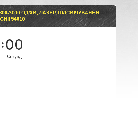
00-3000 ОД/ХВ, ЛАЗЕР, ПІДСВІЧУВАННЯ
GNII 54610
0
0
Секунд