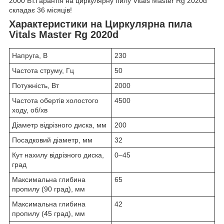
2000 Вт.Гарантія на циркулярну пилу Vitals Master Rg 2020d
складає 36 місяців!
Характеристики на Циркулярна пила
Vitals Master Rg 2020d
Напруга, В
230
Частота струму, Гц
50
Потужність, Вт
2000
Частота обертів холостого
4500
ходу, об/хв
Діаметр відрізного диска, мм
200
Посадковий діаметр, мм
32
Кут нахилу відрізного диска,
0–45
град
Максимальна глибина
65
пропилу (90 град), мм
Максимальна глибина
42
пропилу (45 град), мм