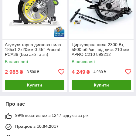
Акумуляторна дискова пила
Циркулярна пила 2300 Вт,
185х1.2х20мм 0-45° Procraft
5800 об./хв., під диск 210 мм
PCA36 (Без акб та зп)
APRO С210 899212
В наявності
В наявності
2 985
4 249
₴
₴
3 500 ₴
4 980 ₴
Купити
Купити
Про нас
99% позитивних з 1247 відгуків за рік
Працює з 10.04.2017