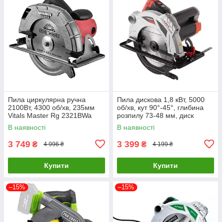
Пила циркулярна ручна
Пила дискова 1,8 кВт, 5000
2100Вт, 4300 об/хв, 235мм
об/хв, кут 90°-45°, глибина
Vitals Master Rg 2321BWa
розпилу 73-48 мм, диск
52096
210×30 мм, 40 зубів, лазер
В наявності
В наявності
INTERTOOL WT-0621
3 749
3 399
₴
₴
4 996 ₴
4 199 ₴
Купити
Купити
–15%
–15%