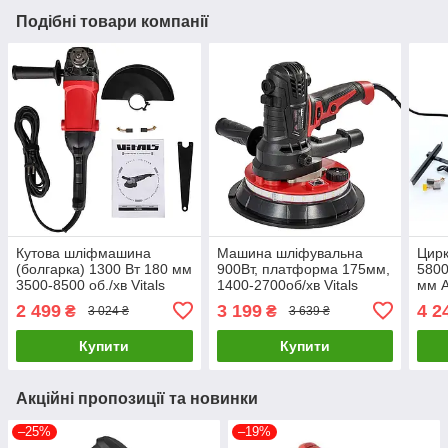
Подібні товари компанії
Кутова шліфмашина
Машина шліфувальна
Цирк
(болгарка) 1300 Вт 180 мм
900Вт, платформа 175мм,
5800
3500-8500 об./хв Vitals
1400-2700об/хв Vitals
мм 
Master Ls 1813HLv 144874
Master SK 1890HP led
2 499
3 199
4 2
₴
₴
3 024 ₴
3 639 ₴
191164
Купити
Купити
Акційні пропозиції та новинки
–25%
–19%