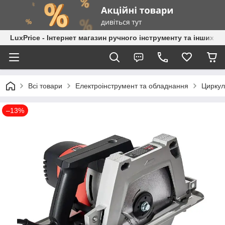
LuxPrice - Інтернет магазин ручного інструменту та інших к
Всі товари
Електроінструмент та обладнання
Циркул
–13%