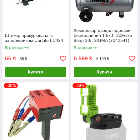
Компресор двоциліндровий
Штекер прикурювача із
безмасляний 1.5кВт 209л/хв
запобіжником CarLife LC424
8бар 30л SIGMA (7042541)
В наявності
В наявності
55
5 599
₴
₴
85 ₴
8 109 ₴
Купити
Купити
–30%
–29%