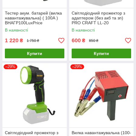
Тестер акум. батарей (вилка
Світлодіодний прожектор з
навантажувальна) ( 100А )
адаптером (без акб та зп)
ВНАГР100LuxPrice
PRO CRAFT LL-20
В наявності
В наявності
1 220
600
₴
₴
1 750 ₴
850 ₴
Купити
Купити
–29%
–29%
Світлодіодний прожектор з
Вилка навантажувальна (100-