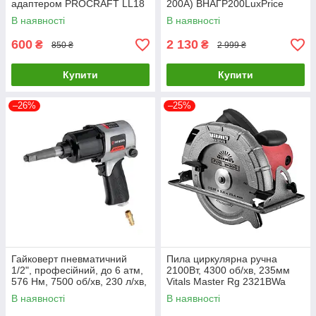
адаптером PROCRAFT LL18
200А) ВНАГР200LuxPrice
В наявності
В наявності
600
2 130
₴
₴
850 ₴
2 999 ₴
Купити
Купити
–26%
–25%
Гайковерт пневматичний
Пила циркулярна ручна
1/2", професійний, до 6 атм,
2100Вт, 4300 об/хв, 235мм
576 Нм, 7500 об/хв, 230 л/хв,
Vitals Master Rg 2321BWa
STORM INTERTOOL PT-1103
52096
В наявності
В наявності