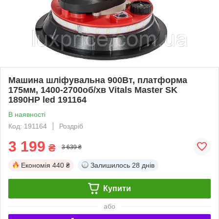
Машина шліфувальна 900Вт, платформа
175мм, 1400-2700об/хв Vitals Master SK
1890HP led 191164
В наявності
Код: 191164
Роздріб
3 199
₴
3 639 ₴
Економія
440 ₴
Залишилось
28 днів
Купити
або