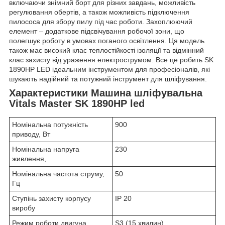
включаючи знімний борт для різних завдань, можливість
регулювання обертів, а також можливість підключення
пилососа для збору пилу під час роботи. Захоплюючий
елемент – додаткове підсвічування робочої зони, що
полегшує роботу в умовах поганого освітлення. Ця модель
також має високий клас теплостійкості ізоляції та відмінний
клас захисту від ураження електрострумом. Все це робить SK
1890HP LED ідеальним інструментом для професіоналів, які
шукають надійний та потужний інструмент для шліфування.
Характеристики Машина шліфувальна
Vitals Master SK 1890HP led
Номінальна потужність
900
приводу, Вт
Номінальна напруга
230
живлення,
Номінальна частота струму,
50
Гц
Ступінь захисту корпусу
IP 20
виробу
Режим роботи двигуна
S3 (15 хвилин)