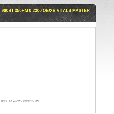
00ВТ 350НМ 0-2300 ОБ/ХВ VITALS MASTER
 днів
за домовленістю