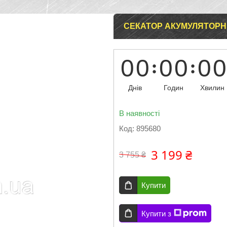
СЕКАТОР АКУМУЛЯТОРНИЙ
0
0
0
0
0
0
Днів
Годин
Хвилин
В наявності
Код:
895680
3 199 ₴
3 755 ₴
Купити
Купити з