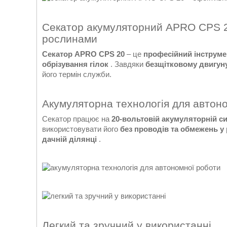
Секатор акумуляторний APRO CPS 20
рослинами
Секатор APRO CPS 20
– це
професійний інструме
обрізування гілок
. Завдяки
безщітковому двигун
його термін служби.
Акумуляторна технологія для автон
Секатор працює на
20-вольтовій акумуляторній сис
використовувати його
без проводів та обмежень у 
дачній ділянці
.
Легкий та зручний у використанні