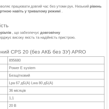
зволяє працювати довгий час без утоми рук. Низький
рівень
тною навіть у тривалому режимі
.
ість
еріалів
, що забезпечує
довговічну
ерджує високу якість та надійність пристрою.
ний CPS 20 (без АКБ без ЗУ) APRO
895680
Power E system
Безщітковий
Lpa 67 дБ(А) Lwa 80 дБ(А)
36 місяців
1,1
20 В