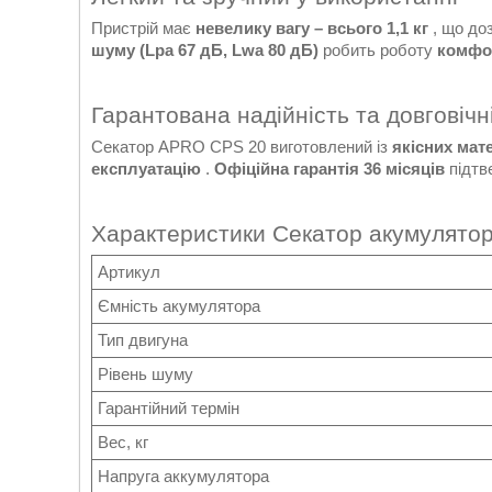
Пристрій має
невелику вагу – всього 1,1 кг
, що до
шуму (Lpa 67 дБ, Lwa 80 дБ)
робить роботу
комфор
Гарантована надійність та довговічн
Секатор APRO CPS 20 виготовлений із
якісних мат
експлуатацію
.
Офіційна гарантія 36 місяців
підтв
Характеристики Секатор акумулятор
Артикул
Ємність акумулятора
Тип двигуна
Рівень шуму
Гарантійний термін
Вес, кг
Напруга аккумулятора