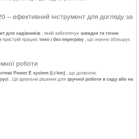
 – ефективний інструмент для догляду за
нт для садівників
, який забезпечує
швидке та точне
у
пристрій працює
тихо і без перегріву
, що значно збільшує
омної роботи
темі Power E system (Li-Ion)
, що дозволяє
русі
. Це ідеальне рішення для
зручної роботи в саду або на