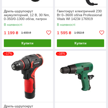
Дриль-шурупокрут
Гвинтокрут електричний 230
акумуляторний, 12 В, 30 Nm,
Вт 0‒3600 об/хв Professional
0-350/0-1300 об/хв, патрон
Vitals WI 1423il 176919
0,8-10 мм, 2,0 Аг, знімний
В наявності
В наявності
патрон INTERTOOL WT-0318
1 199
1 595
₴
₴
1 499 ₴
1 953 ₴
Купити
Купити
–17%
–16%
Дриль-шурупокрут