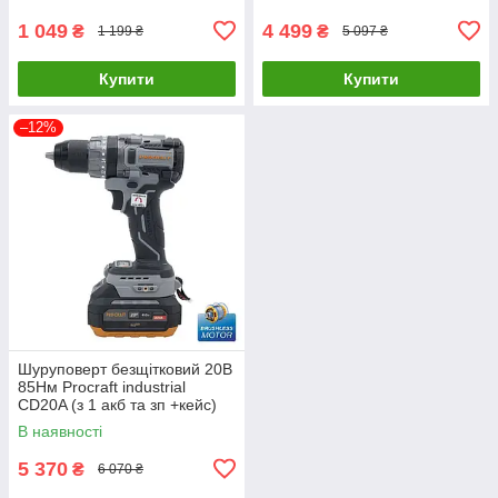
1 049
4 499
₴
₴
1 199 ₴
5 097 ₴
Купити
Купити
–12%
Шуруповерт безщітковий 20В
85Нм Procraft industrial
CD20A (з 1 акб та зп +кейс)
В наявності
5 370
₴
6 070 ₴