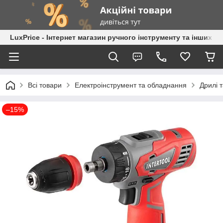
LuxPrice - Інтернет магазин ручного інструменту та інших к
Всі товари
Електроінструмент та обладнання
Дрилі 
–15%