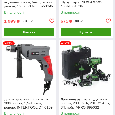
акумуляторний, безщітковий
Шурупокрут NOWA WWS
двигун, 12 В, 50 Nm, 0-500/0-
400bl 86178N
1900 об/хв, патрон 0,8-10
В наявності
В наявності
мм, 2x2,0 Аг INTERTOOL WT-
0322
1 999
675
₴
₴
2 399 ₴
805 ₴
Купити
Купити
–13%
–12%
Дриль ударний, 0,6 кВт, 0-
Дриль-шурупокрут ударний
3000 об/хв, 1,5-13 мм,
60 Нм, 20 В, 2 А, 20HD2 АКБ,
реверс INTERTOOL DT-0109
ЗП, кейс APRO 895032
В наявності
В наявності