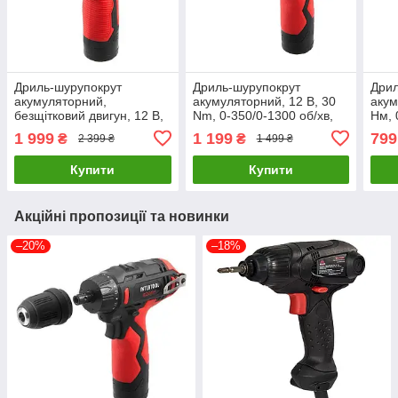
Дриль-шурупокрут
Дриль-шурупокрут
Дрил
акумуляторний,
акумуляторний, 12 В, 30
акум
безщітковий двигун, 12 В,
Nm, 0-350/0-1300 об/хв,
Нм, 
50 Nm, 0-500/0-1900 об/
патрон 0,8-10 мм, 2,0 Аг,
0.8-
1 999
1 199
799
₴
₴
2 399 ₴
1 499 ₴
хв, патрон 0,8-10 мм,
знімний патрон
INT
2x2,0 Аг INTERTOOL WT-
INTERTOOL WT-0318
Купити
Купити
0322
Акційні пропозиції та новинки
–20%
–18%