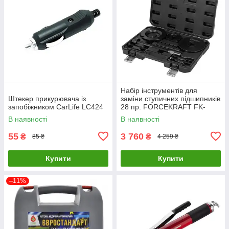
Набір інструментів для
Штекер прикурювача із
заміни ступичних підшипників
запобіжником CarLife LC424
28 пр. FORCEKRAFT FK-
913T2M
В наявності
В наявності
55
3 760
₴
₴
85 ₴
4 259 ₴
Купити
Купити
–11%