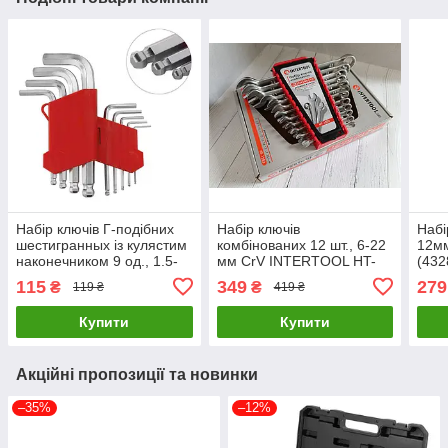
Набір ключів Г-подібних
Набір ключів
Набі
шестигранных із кулястим
комбінованих 12 шт., 6-22
12мм
наконечником 9 од., 1.5-
мм CrV INTERTOOL HT-
(432
10 мм, CrV, 55 HRC Small
1203 LuxPrice
115
349
279
₴
₴
119 ₴
419 ₴
INTERTOOL HT-0605
LuxPrice
Купити
Купити
Акційні пропозиції та новинки
–35%
–12%