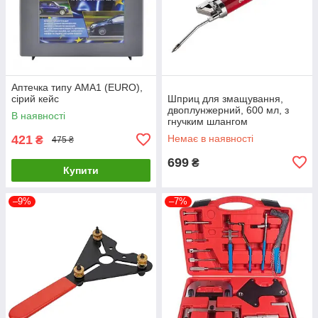
Аптечка типу AMA1 (EURO),
сірий кейс
Шприц для змащування,
двоплунжерний, 600 мл, з
В наявності
гнучким шлангом
INTERTOOL HT-0060
421
Немає в наявності
₴
475 ₴
699
₴
Купити
–9%
–7%