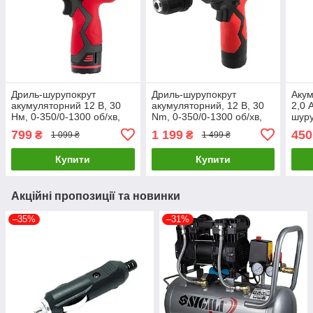
Дриль-шурупокрут
Дриль-шурупокрут
Акум
акумуляторний 12 В, 30
акумуляторний, 12 В, 30
2,0 
Нм, 0-350/0-1300 об/хв,
Nm, 0-350/0-1300 об/хв,
шуру
0.8-10 мм, 1.5 Аг
патрон 0,8-10 мм, 2,0 Аг,
031
799
1 199
450
₴
₴
1 099 ₴
1 499 ₴
INTERTOOL DT-0310
знімний патрон
INT
INTERTOOL WT-0318
Купити
Купити
Акційні пропозиції та новинки
–35%
–31%