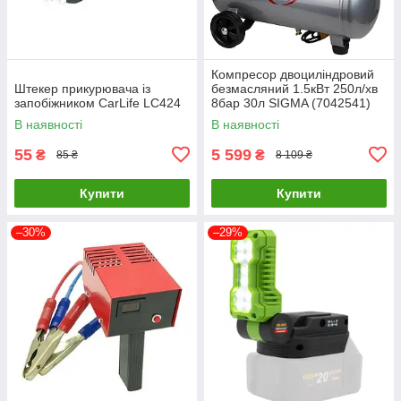
Компресор двоциліндровий
Штекер прикурювача із
безмасляний 1.5кВт 250л/хв
запобіжником CarLife LC424
8бар 30л SIGMA (7042541)
В наявності
В наявності
55
5 599
₴
₴
85 ₴
8 109 ₴
Купити
Купити
–30%
–29%