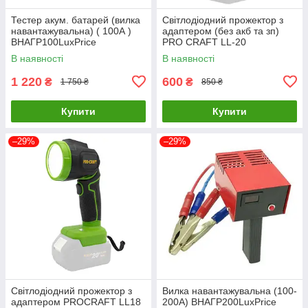
Тестер акум. батарей (вилка
Світлодіодний прожектор з
навантажувальна) ( 100А )
адаптером (без акб та зп)
ВНАГР100LuxPrice
PRO CRAFT LL-20
В наявності
В наявності
1 220
600
₴
₴
1 750 ₴
850 ₴
Купити
Купити
–29%
–29%
Світлодіодний прожектор з
Вилка навантажувальна (100-
адаптером PROCRAFT LL18
200А) ВНАГР200LuxPrice