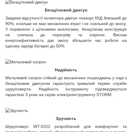
Безщітковий двигун
Завдяки відсутності колектора двигун показує ККД близький до
90%, оскільки не має механічних втрат і не схильний до зносу.
У порівнянні з щітковими аналогами, безщіткова конструкція
не схильна до перегріву та іскріння. Висока
енергоефективність дає змогу збільшити час роботи на
одному заряді батареї до 50%.
Надійність
Металевий патрон стійкий до механічних пошкоджень у парі з
безщітковим двигуном гарантують тривалий термін служби
шуруповерта. Надійність інструменту підтверджується
гарантією 3 роки на серію електроінструменту STORM.
Зручність
Шуруповерт WT-0322 розроблений для комфортної та
тривалої роботи: легкий, збалансований корпус зручно лежить