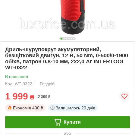
Дриль-шурупокрут акумуляторний,
безщітковий двигун, 12 В, 50 Nm, 0-500/0-1900
об/хв, патрон 0,8-10 мм, 2x2,0 Аг INTERTOOL
WT-0322
В наявності
Код: WT-0322
Роздріб
1 999
₴
2 399 ₴
Економія
400 ₴
Залишилось
20 днів
Купити
або