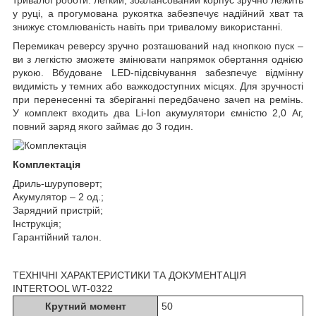
у руці, а прогумована рукоятка забезпечує надійний хват та
знижує стомлюваність навіть при тривалому використанні.
Перемикач реверсу зручно розташований над кнопкою пуск –
ви з легкістю зможете змінювати напрямок обертання однією
рукою. Вбудоване LED-підсвічування забезпечує відмінну
видимість у темних або важкодоступних місцях. Для зручності
при перенесенні та зберіганні передбачено зачеп на ремінь.
У комплект входить два Li-Ion акумулятори ємністю 2,0 Аг,
повний заряд якого займає до 3 годин.
Комплектація
Дриль-шуруповерт;
Акумулятор – 2 од.;
Зарядний пристрій;
Інструкція;
Гарантійний талон.
ТЕХНІЧНІ ХАРАКТЕРИСТИКИ ТА ДОКУМЕНТАЦІЯ
INTERTOOL WT-0322
Крутний момент
50