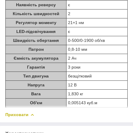
Наявність реверсу
є
Кількість швидкостей
2
Регулятор моменту
21+1 нм
LED-підсвічування
є
Швидкість обертання
0-500/0-1900 об/хв
Патрон
0,8-10 мм
Ємність акумулятора
2 Ач
Гарантія
3 роки
Тип двигуна
безщітковий
Напруга
12 В
Вага
1,830 кг
Об'єм
0,005143 куб.м
Приховати