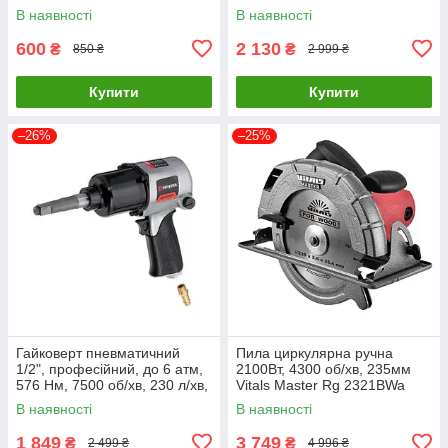
В наявності
В наявності
600
2 130
₴
₴
850 ₴
2 999 ₴
Купити
Купити
–26%
–25%
Гайковерт пневматичний
Пила циркулярна ручна
1/2", професійний, до 6 атм,
2100Вт, 4300 об/хв, 235мм
576 Нм, 7500 об/хв, 230 л/хв,
Vitals Master Rg 2321BWa
STORM INTERTOOL PT-1103
52096
В наявності
В наявності
1 849
3 749
₴
₴
2 499 ₴
4 996 ₴