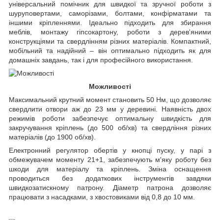
універсальний помічник для швидкої та зручної роботи з
шуруповертами, саморізами, болтами, конфірматами та
іншими кріпленнями. Ідеально підходить для збирання
меблів, монтажу гіпсокартону, роботи з дерев'яними
конструкціями та свердлінням різних матеріалів. Компактний,
мобільний та надійний – він оптимально підходить як для
домашніх завдань, так і для професійного використання.
Можливості
Максимальний крутний момент становить 50 Нм, що дозволяє
свердлити отвори аж до 23 мм у деревині. Наявність двох
режимів роботи забезпечує оптимальну швидкість для
закручування кріплень (до 500 об/хв) та свердління різних
матеріалів (до 1900 об/хв).
Електронний регулятор обертів у кнопці пуску, у парі з
обмежувачем моменту 21+1, забезпечують м'яку роботу без
шкоди для матеріалу та кріплень. Зміна оснащення
проводиться без додаткових інструментів завдяки
швидкозатискному патрону. Діаметр патрона дозволяє
працювати з насадками, з хвостовиками від 0,8 до 10 мм.