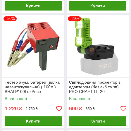
Купити
Купити
–30%
–29%
Тестер акум. батарей (вилка
Світлодіодний прожектор з
навантажувальна) ( 100А )
адаптером (без акб та зп)
ВНАГР100LuxPrice
PRO CRAFT LL-20
В наявності
В наявності
1 220
600
₴
₴
1 750 ₴
850 ₴
Купити
Купити