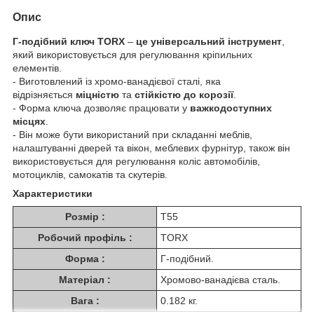
Опис
Г-подібний ключ TORX
–
це універсальний інструмент
,
який використовується для регулювання кріпильних
елементів.
- Виготовлений із хромо-ванадієвої сталі, яка
відрізняється
міцністю
та
стійкістю до корозії
.
- Форма ключа дозволяє працювати у
важкодоступних
місцях
.
- Він може бути використаний при складанні меблів,
налаштуванні дверей та вікон, меблевих фурнітур, також він
використовується для регулювання коліс автомобілів,
мотоциклів, самокатів та скутерів.
Характеристики
Розмір :
T55
Робочий профіль :
TORX
Форма :
Г-подібний.
Матеріал :
Хромово-ванадієва сталь.
Вага :
0.182 кг.