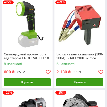
–29%
–29%
Світлодіодний прожектор з
Вилка навантажувальна (100-
адаптером PROCRAFT LL18
200А) ВНАГР200LuxPrice
В наявності
В наявності
600
2 130
₴
₴
850 ₴
2 999 ₴
Купити
Купити
–26%
–25%