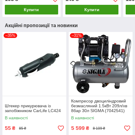
Купити
Купити
Акційні пропозиції та новинки
–35%
–31%
Компресор двоциліндровий
Штекер прикурювача із
безмасляний 1.5кВт 209л/хв
запобіжником CarLife LC424
8бар 30л SIGMA (7042541)
В наявності
В наявності
55
5 599
₴
₴
85 ₴
8 109 ₴