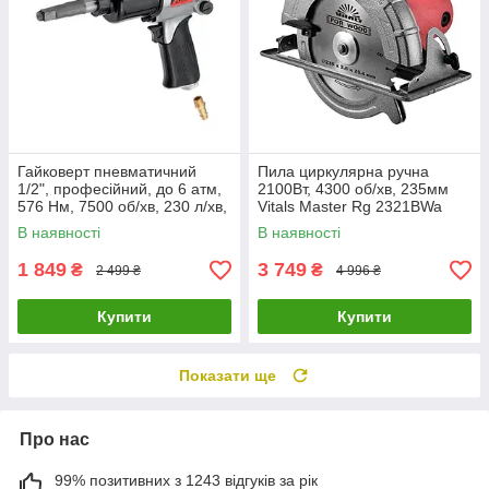
Гайковерт пневматичний
Пила циркулярна ручна
1/2", професійний, до 6 атм,
2100Вт, 4300 об/хв, 235мм
576 Нм, 7500 об/хв, 230 л/хв,
Vitals Master Rg 2321BWa
STORM INTERTOOL PT-1103
52096
В наявності
В наявності
1 849
3 749
₴
₴
2 499 ₴
4 996 ₴
Купити
Купити
Показати ще
Про нас
99% позитивних з 1243 відгуків за рік