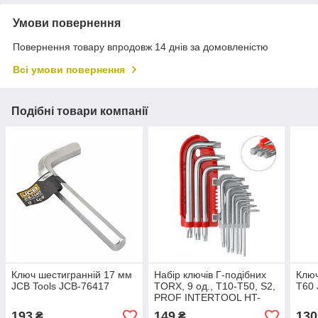
Умови повернення
Повернення товару впродовж 14 днів за домовленістю
Всі умови повернення
Подібні товари компанії
Ключ шестигранній 17 мм
Набір ключів Г-подібних
Ключ
JCB Tools JCB-76417
TORX, 9 од., Т10-Т50, S2,
T60 
PROF INTERTOOL HT-
1821 LuxPrice
193
149
130
₴
₴