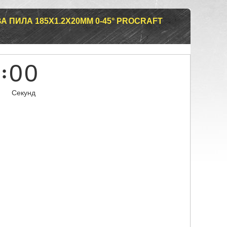
 ПИЛА 185Х1.2Х20ММ 0-45° PROCRAFT
0
0
Секунд