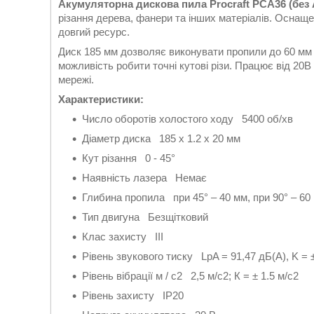
Акумуляторна дискова пила Procraft PCA36 (без 
різання дерева, фанери та інших матеріалів. Оснащ
довгий ресурс.
Диск 185 мм дозволяє виконувати пропили до 60 мм п
можливість робити точні кутові різи. Працює від 20
мережі.
Характеристики:
Число оборотів холостого ходу 5400 об/хв
Діаметр диска 185 х 1.2 х 20 мм
Кут різання 0 - 45°
Наявність лазера Немає
Глибина пропила при 45° – 40 мм, при 90° – 60
Тип двигуна Безщітковий
Клас захисту III
Рівень звукового тиску LpA = 91,47 дБ(А), K = 
Рівень вібрації м / с2 2,5 м/с2; К = ± 1.5 м/с2
Рівень захисту IP20