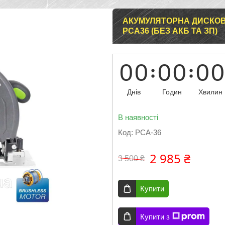
АКУМУЛЯТОРНА ДИСКОВА
PCA36 (БЕЗ АКБ ТА ЗП)
0
0
0
0
0
0
Днів
Годин
Хвилин
В наявності
Код:
PCA-36
2 985 ₴
3 500 ₴
Купити
Купити з