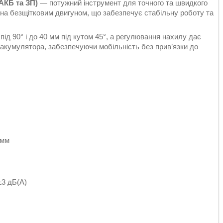
АКБ та ЗП)
— потужний інструмент для точного та швидкого
ена безщітковим двигуном, що забезпечує стабільну роботу та
ід 90° і до 40 мм під кутом 45°, а регулювання нахилу дає
В акумулятора, забезпечуючи мобільність без прив’язки до
 мм
±3 дБ(А)