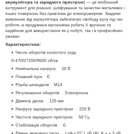
акумулятора та зарядного пристрою
) — це мобільний
інструмент для різання, шліфування та зачистки металевих і
інших поверхонь без прив’язки до електромережі. Завдяки
живленню від акумулятора забезпечує свободу руху під час
роботи, а продумана ергономіка робить її зручною та
надійною для використання як у побуті, так і в професійних
умовах.
Характеристики:
Число оборотів холостого ходу
0-4700/7200/9600 об/хв
Номінальна напруга 20 В
Плавний пуск Є
Різьба шпинделя М14
Регулювання оборотів Електронна
Діаметр диска 125 мм
Напруга зарядного пристрою 220 В
Частота зарядного пристрою 50 Гц
Стабілізація оборотів Є
Рівень звукового тиску LpA = 87,1 дБ (А); K = ± 3 дБ