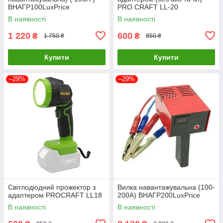
ВНАГР100LuxPrice
PRO CRAFT LL-20
В наявності
В наявності
1 220
600
₴
₴
1 750 ₴
850 ₴
Купити
Купити
–29%
–29%
Світлодіодний прожектор з
Вилка навантажувальна (100-
адаптером PROCRAFT LL18
200А) ВНАГР200LuxPrice
В наявності
В наявності