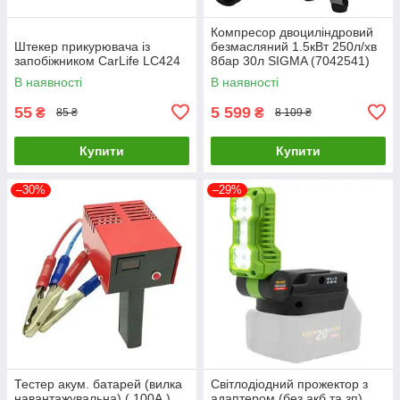
Компресор двоциліндровий
Штекер прикурювача із
безмасляний 1.5кВт 250л/хв
запобіжником CarLife LC424
8бар 30л SIGMA (7042541)
В наявності
В наявності
55
5 599
₴
₴
85 ₴
8 109 ₴
Купити
Купити
–30%
–29%
Тестер акум. батарей (вилка
Світлодіодний прожектор з
навантажувальна) ( 100А )
адаптером (без акб та зп)