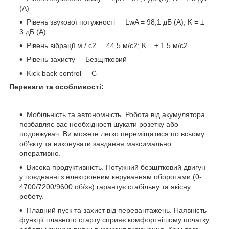
(А)
Рівень звукової потужності LwA = 98,1 дБ (А); K = ±
3 дБ (А)
Рівень вібрації м / с2 44,5 м/с2; K = ± 1.5 м/с2
Рівень захисту Безщітковий
Kick back control Є
Переваги та особливості:
Мобільність та автономність. Робота від акумулятора
позбавляє вас необхідності шукати розетку або
подовжувач. Ви можете легко переміщатися по всьому
об'єкту та виконувати завдання максимально
оперативно.
Висока продуктивність. Потужний безщітковий двигун
у поєднанні з електронним керуванням оборотами (0-
4700/7200/9600 об/хв) гарантує стабільну та якісну
роботу.
Плавний пуск та захист від перевантажень. Наявність
функції плавного старту сприяє комфортнішому початку