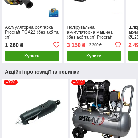
Акумуляторна болгарка
Полірувальна
Шлі
Procraft PGA22 (без акб та
акумуляторна машина
акум
зп)
(без акб та зп) Procraft
Ø125
PM22
APR
1 260
3 150
2 4
₴
₴
3 300 ₴
Купити
Купити
Акційні пропозиції та новинки
–35%
–31%