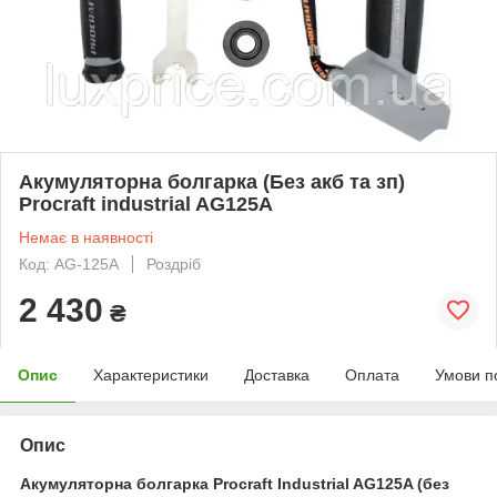
Акумуляторна болгарка (Без акб та зп)
Procraft industrial AG125A
Немає в наявності
Код: AG-125A
Роздріб
2 430
₴
Опис
Характеристики
Доставка
Оплата
Умови п
Опис
Акумуляторна болгарка Procraft Industrial AG125A (без