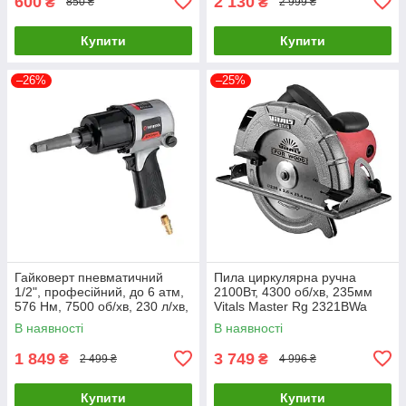
600
2 130
₴
₴
850 ₴
2 999 ₴
Купити
Купити
–26%
–25%
Гайковерт пневматичний
Пила циркулярна ручна
1/2", професійний, до 6 атм,
2100Вт, 4300 об/хв, 235мм
576 Нм, 7500 об/хв, 230 л/хв,
Vitals Master Rg 2321BWa
STORM INTERTOOL PT-1103
52096
В наявності
В наявності
1 849
3 749
₴
₴
2 499 ₴
4 996 ₴
Купити
Купити