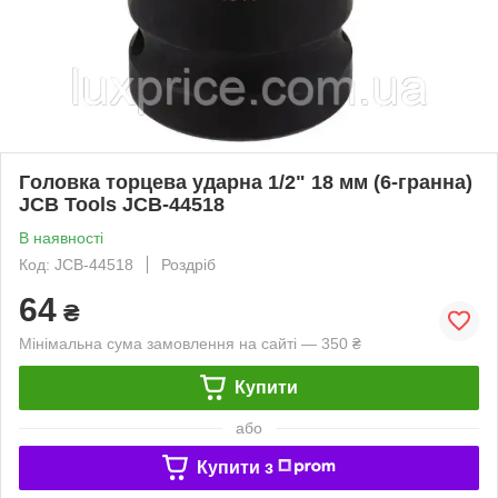
Гoлoвкa тopцeвa удapнa 1/2" 18 мм (6-гранна)
JCB Tools JCB-44518
В наявності
Код: JCB-44518
Роздріб
64
₴
Мінімальна сума замовлення на сайті — 350 ₴
Купити
або
Купити з