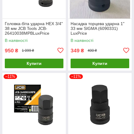
Головка-біта ударна HEX 3/4"
Насадка торцева ударна 1"
38 мм JCB Tools JCB-
33 мм SIGMA (6090331)
26410038MPBLuxPrice
LuxPrice
В наявності
В наявності
950
349
₴
₴
1 099 ₴
400 ₴
Купити
Купити
–11%
–11%