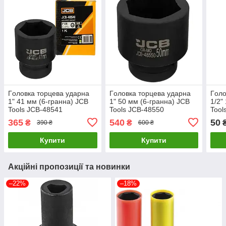
Гoлoвкa тopцeвa удapнa
Гoлoвкa тopцeвa удapнa
Гoлo
1" 41 мм (6-гранна) JCB
1" 50 мм (6-гранна) JCB
1/2"
Tools JCB-48541
Tools JCB-48550
Tool
365
540
50
₴
₴
390 ₴
600 ₴
Купити
Купити
Акційні пропозиції та новинки
–22%
–18%