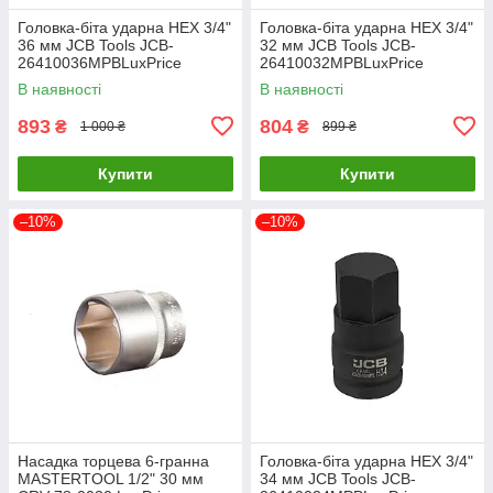
Головка-біта ударна HEX 3/4"
Головка-біта ударна HEX 3/4"
36 мм JCB Tools JCB-
32 мм JCB Tools JCB-
26410036MPBLuxPrice
26410032MPBLuxPrice
В наявності
В наявності
893
804
₴
₴
1 000 ₴
899 ₴
Купити
Купити
–10%
–10%
Насадка торцева 6-гранна
Головка-біта ударна HEX 3/4"
MASTERTOOL 1/2" 30 мм
34 мм JCB Tools JCB-