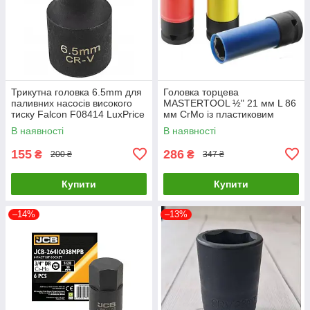
Трикутна головка 6.5mm для
Головка торцева
паливних насосів високого
MASTERTOOL ½" 21 мм L 86
тиску Falcon F08414 LuxPrice
мм CrMo із пластиковим
захистом для алюмінієвих
В наявності
В наявності
дисків 78-1521 LuxPrice
155
286
₴
₴
200 ₴
347 ₴
Купити
Купити
–14%
–13%