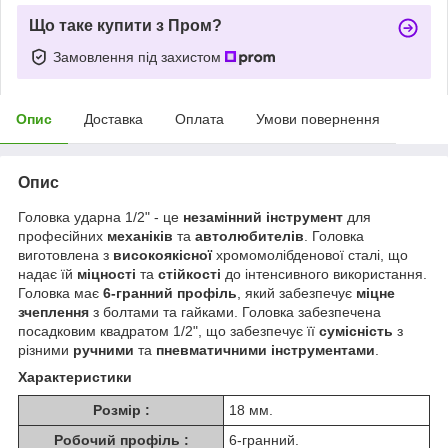
Що таке купити з Пром?
Замовлення під захистом
Опис
Доставка
Оплата
Умови повернення
Опис
Головка ударна 1/2" - це
незамінний інструмент
для
професійних
механіків
та
автолюбителів
. Головка
виготовлена з
високоякісної
хромомолібденової сталі, що
надає їй
міцності
та
стійкості
до інтенсивного використання.
Головка має
6-гранний профіль
, який забезпечує
міцне
зчеплення
з болтами та гайками. Головка забезпечена
посадковим квадратом 1/2", що забезпечує її
сумісність
з
різними
ручними
та
пневматичними інструментами
.
Характеристики
Розмір :
18 мм.
Робочий профіль :
6-гранний.