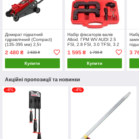
Домкрат підкатний
Набір фіксаторів валів
Набі
гідравлічний (Compact)
Alloid. ГРМ WV AUDI 2.5
замі
(135-395 мм) 2,5т
FSI, 2.8 FSI, 3.0 TFSI, 3.2
підш
FORCEKRAFT FK-
Alloid НФ-2127A LuxPrice
FOR
2 480
1 595
3 7
₴
₴
2 830 ₴
1 799 ₴
TR20005DS
Купити
Купити
Акційні пропозиції та новинки
–6%
–4%