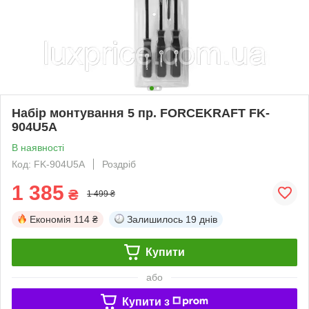
Набір монтування 5 пр. FORCEKRAFT FK-
904U5A
В наявності
Код: FK-904U5A
Роздріб
1 385
₴
1 499 ₴
Економія
114 ₴
Залишилось
19 днів
Купити
або
Купити з