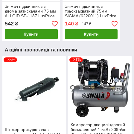
Знімач підшипників з
Знімач підшипників
двома затискачами 75 мм
трьохзахватний 75мм
ALLOID SP-1187 LuxPrice
SIGMA (6220011) LuxPrice
542
140
₴
₴
147 ₴
Купити
Купити
Акційні пропозиції та новинки
–35%
–31%
Компресор двоциліндровий
Штекер прикурювача із
безмасляний 1.5кВт 209л/хв