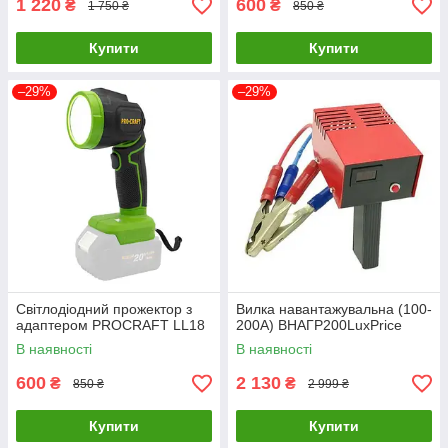
1 220
600
₴
₴
1 750 ₴
850 ₴
Купити
Купити
–29%
–29%
Світлодіодний прожектор з
Вилка навантажувальна (100-
адаптером PROCRAFT LL18
200А) ВНАГР200LuxPrice
В наявності
В наявності
600
2 130
₴
₴
850 ₴
2 999 ₴
Купити
Купити