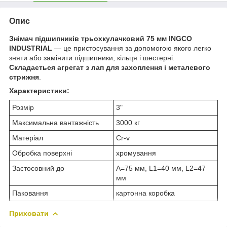
Опис
Знімач підшипників трьохкулачковий 75 мм INGCO
INDUSTRIAL
— це пристосування за допомогою якого легко
зняти або замінити підшипники, кільця і шестерні.
Складається агрегат з лап для захоплення і металевого
стрижня
.
Характеристики:
Розмір
3"
Максимальна вантажність
3000 кг
Матеріал
Cr-v
Обробка поверхні
хромування
Застосовний до
A=75 мм, L1=40 мм, L2=47
мм
Паковання
картонна коробка
Приховати