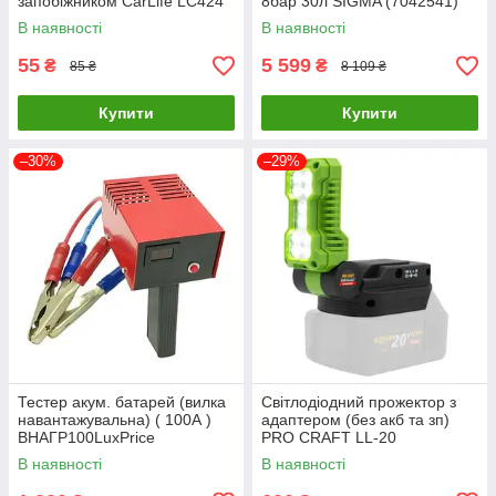
запобіжником CarLife LC424
8бар 30л SIGMA (7042541)
В наявності
В наявності
55
5 599
₴
₴
85 ₴
8 109 ₴
Купити
Купити
–30%
–29%
Тестер акум. батарей (вилка
Світлодіодний прожектор з
навантажувальна) ( 100А )
адаптером (без акб та зп)
ВНАГР100LuxPrice
PRO CRAFT LL-20
В наявності
В наявності