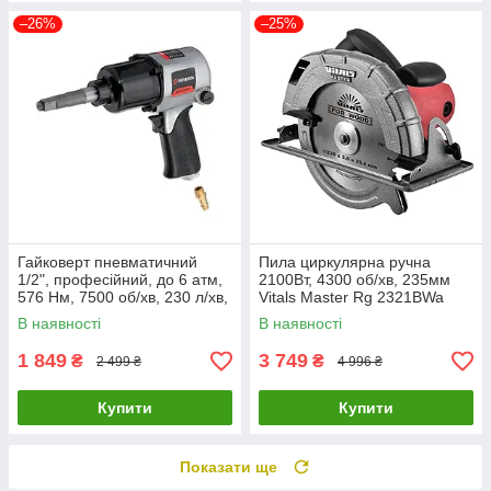
–26%
–25%
Гайковерт пневматичний
Пила циркулярна ручна
1/2", професійний, до 6 атм,
2100Вт, 4300 об/хв, 235мм
576 Нм, 7500 об/хв, 230 л/хв,
Vitals Master Rg 2321BWa
STORM INTERTOOL PT-1103
52096
В наявності
В наявності
1 849
3 749
₴
₴
2 499 ₴
4 996 ₴
Купити
Купити
Показати ще