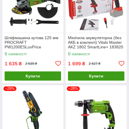
Шліфмашина кутова 125 мм
Мініпила акумуляторна (без
PROCRAFT
АКБ в комлекті) Vitals Master
PW1200ESLuxPrice
AKZ 1802 SmartLine+ 183820
В наявності
В наявності
1 635
1 699
₴
₴
2 635 ₴
2 427 ₴
Купити
Купити
–29%
–28%