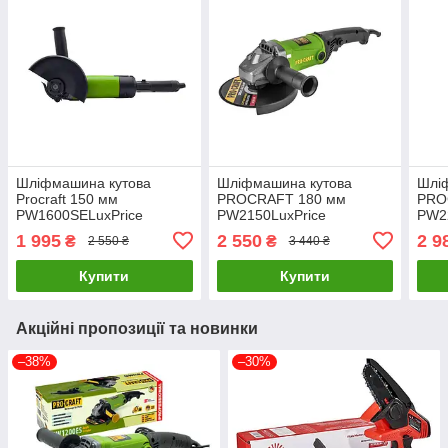
Шліфмашина кутова
Шліфмашина кутова
Шлі
Procraft 150 мм
PROCRAFT 180 мм
PRO
PW1600SELuxPrice
PW2150LuxPrice
PW2
1 995
2 550
2 9
₴
₴
2 550 ₴
3 440 ₴
Купити
Купити
Акційні пропозиції та новинки
–38%
–30%