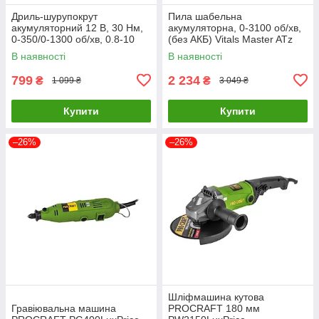
Дриль-шурупокрут
Пила шабельна
акумуляторний 12 В, 30 Нм,
акумуляторна, 0-3100 об/хв,
0-350/0-1300 об/хв, 0.8-10
(без АКБ) Vitals Master ATz
мм, 1.5 Аг INTERTOOL DT-
1828 SmartLine+ 184449
В наявності
В наявності
0310
799
2 234
₴
₴
1 099 ₴
3 049 ₴
Купити
Купити
–26%
–26%
Шліфмашина кутова
Гравіювальна машина
PROCRAFT 180 мм