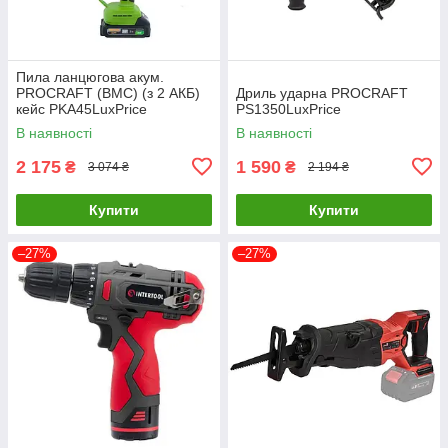
Пила ланцюгова акум.
PROCRAFT (ВМС) (з 2 АКБ)
Дриль ударна PROCRAFT
кейс PKA45LuxPrice
PS1350LuxPrice
В наявності
В наявності
2 175
1 590
₴
₴
3 074 ₴
2 194 ₴
Купити
Купити
–27%
–27%