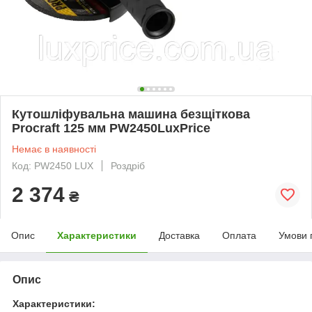
Кутошліфувальна машина безщіткова
Procraft 125 мм PW2450LuxPrice
Немає в наявності
Код: PW2450 LUX
Роздріб
2 374
₴
Опис
Характеристики
Доставка
Оплата
Умови 
Опис
Характеристики: