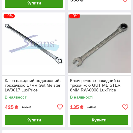
Купити
–9%
–9%
Ключ накидний подовжений з
Ключ ріжково-накидний із
тріскачкою 17мм Gut Meister
тріскачкою GUT MEISTER
LW0017 LuxPrice
8MM RW-0008 LuxPrice
В наявності
В наявності
425
135
₴
₴
466 ₴
148 ₴
Купити
Купити