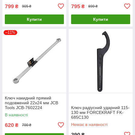
799
795
₴
₴
905 ₴
899 ₴
Купити
Купити
–11%
Ключ накидний прямий
подовжений 22х24 мм JCB
Tools JCB-7602224
Ключ радіусний ударний 115-
130 мм FORCEKRAFT FK-
В наявності
685C130
620
Немає в наявності
₴
700 ₴
390
₴