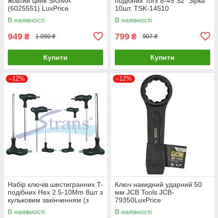
жовтий цинк SIGMA
подібних Torx 8-45 S2 "Зірка"
(6025551) LuxPrice
10шт. TSK-14510
В наявності
В наявності
949
799
₴
₴
1 090 ₴
907 ₴
Купити
Купити
–12%
–12%
Набір ключів шестигранних T-
Ключ накидний ударний 50
подібних Hex 2.5-10Mm 8шт з
мм JCB Tools JCB-
кульковим закінченням (з
79350LuxPrice
ручками) HBK-11008
В наявності
В наявності