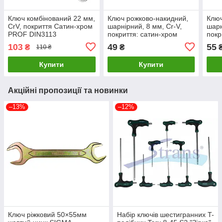
Ключ комбінований 22 мм,
Ключ рожково-накидний,
Ключ
CrV, покриття Сатин-хром
шарнірний, 8 мм, Cr-V,
шарн
PROF DIN3113
покриття: сатин-хром
покр
INTERTOOL XT-1022
INTERTOOL XT-
INT
103
49
55
₴
₴
110 ₴
LuxPrice
1408LuxPrice
1409
Купити
Купити
Акційні пропозиції та новинки
–13%
–12%
Ключ ріжковий 50×55мм
Набір ключів шестигранних T-