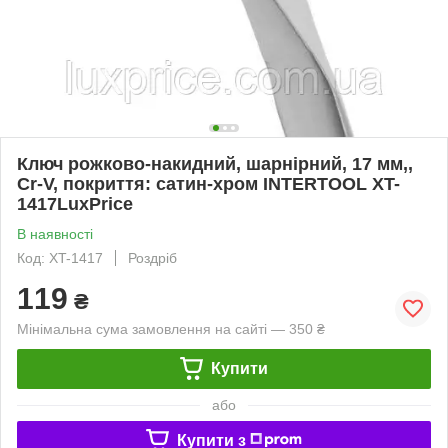
Ключ рожково-накидний, шарнірний, 17 мм,,
Cr-V, покриття: сатин-хром INTERTOOL XT-
1417LuxPrice
В наявності
Код: XT-1417
Роздріб
119
₴
Мінімальна сума замовлення на сайті — 350 ₴
Купити
або
Купити з