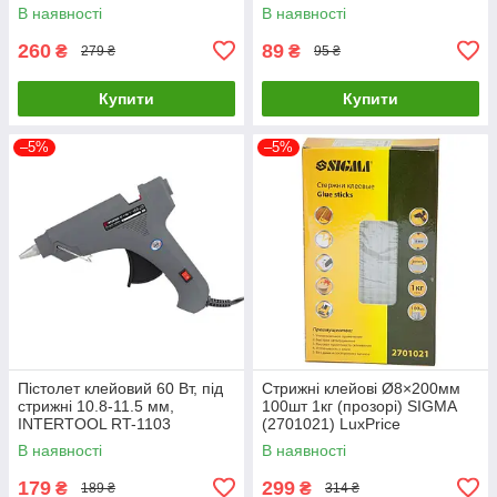
INTERTOOL RT-1102
LuxPrice
В наявності
В наявності
LuxPrice
260
89
₴
₴
279 ₴
95 ₴
Купити
Купити
–5%
–5%
Пістолет клейовий 60 Вт, під
Стрижні клейові Ø8×200мм
стрижні 10.8-11.5 мм,
100шт 1кг (прозорі) SIGMA
INTERTOOL RT-1103
(2701021) LuxPrice
LuxPrice
В наявності
В наявності
179
299
₴
₴
189 ₴
314 ₴