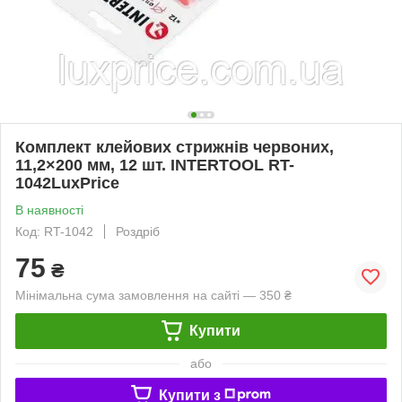
Комплект клейових стрижнів червоних,
11,2×200 мм, 12 шт. INTERTOOL RT-
1042LuxPrice
В наявності
Код: RT-1042
Роздріб
75
₴
Мінімальна сума замовлення на сайті — 350 ₴
Купити
або
Купити з