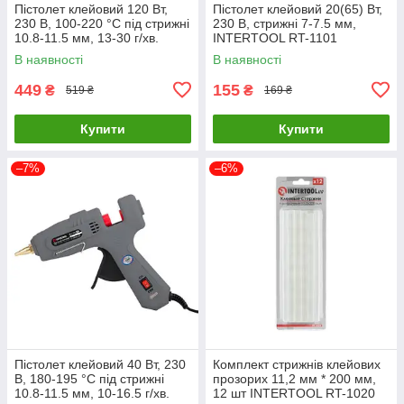
Пістолет клейовий 120 Вт,
Пістолет клейовий 20(65) Вт,
230 В, 100-220 °C під стрижні
230 В, стрижні 7-7.5 мм,
10.8-11.5 мм, 13-30 г/хв.
INTERTOOL RT-1101
INTERTOOL RT-1107
LuxPrice
В наявності
В наявності
LuxPrice
449
155
₴
₴
519 ₴
169 ₴
Купити
Купити
–7%
–6%
Пістолет клейовий 40 Вт, 230
Комплект стрижнів клейових
В, 180-195 °C під стрижні
прозорих 11,2 мм * 200 мм,
10.8-11.5 мм, 10-16.5 г/хв.
12 шт INTERTOOL RT-1020