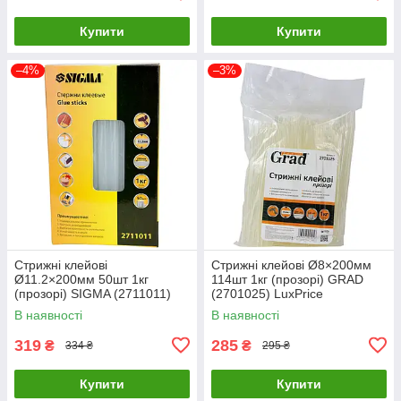
Купити
Купити
–4%
–3%
Стрижні клейові
Стрижні клейові Ø8×200мм
Ø11.2×200мм 50шт 1кг
114шт 1кг (прозорі) GRAD
(прозорі) SIGMA (2711011)
(2701025) LuxPrice
LuxPrice
В наявності
В наявності
319
285
₴
₴
334 ₴
295 ₴
Купити
Купити