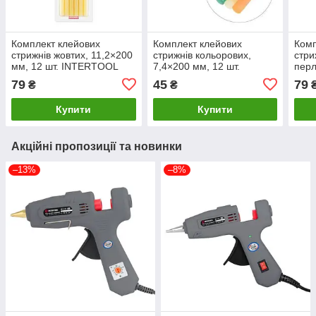
Комплект клейових
Комплект клейових
Комп
стрижнів жовтих, 11,2×200
стрижнів кольорових,
стри
мм, 12 шт. INTERTOOL
7,4×200 мм, 12 шт.
перл
RT-1021LuxPrice
INTERTOOL RT-
200 
79
45
79
₴
₴
1032LuxPrice
INT
1035
Купити
Купити
Акційні пропозиції та новинки
–13%
–8%