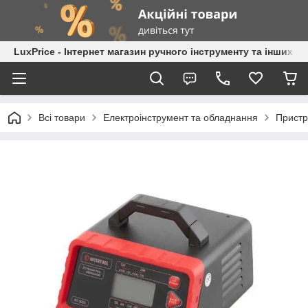
LuxPrice - Інтернет магазин ручного інструменту та інших к
Всі товари
Електроінструмент та обладнання
Пристр