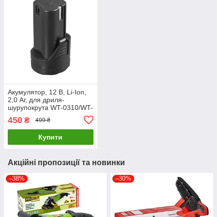
Акумулятор, 12 В, Li-Ion,
2,0 Аг, для дриля-
шурупокрута WT-0310/WT-
0318/WT-0322
450
₴
499 ₴
INTERTOOL WT-0319
Купити
Акційні пропозиції та новинки
–38%
–30%