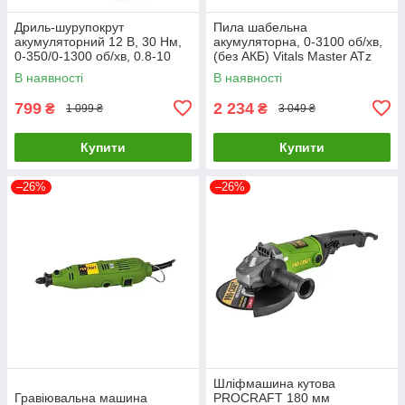
Дриль-шурупокрут
Пила шабельна
акумуляторний 12 В, 30 Нм,
акумуляторна, 0-3100 об/хв,
0-350/0-1300 об/хв, 0.8-10
(без АКБ) Vitals Master ATz
мм, 1.5 Аг INTERTOOL DT-
1828 SmartLine+ 184449
В наявності
В наявності
0310
799
2 234
₴
₴
1 099 ₴
3 049 ₴
Купити
Купити
–26%
–26%
Шліфмашина кутова
Гравіювальна машина
PROCRAFT 180 мм