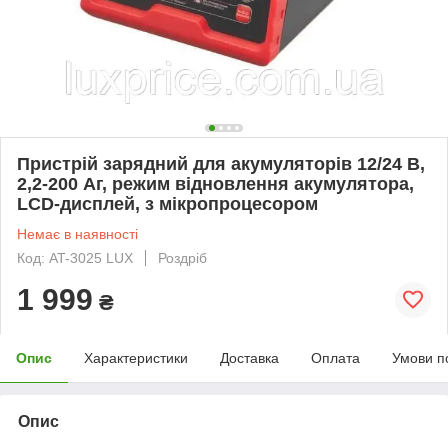
Пристрій зарядний для акумуляторів 12/24 В,
2,2-200 Аг, режим відновлення акумулятора,
LCD-дисплей, з мікропроцесором
Немає в наявності
Код: AT-3025 LUX
Роздріб
1 999
₴
Опис
Характеристики
Доставка
Оплата
Умови п
Опис