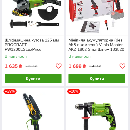
Шліфмашина кутова 125 мм
Мініпила акумуляторна (без
PROCRAFT
АКБ в комлекті) Vitals Master
PW1200ESLuxPrice
AKZ 1802 SmartLine+ 183820
В наявності
В наявності
1 635
1 699
₴
₴
2 635 ₴
2 427 ₴
Купити
Купити
–29%
–28%