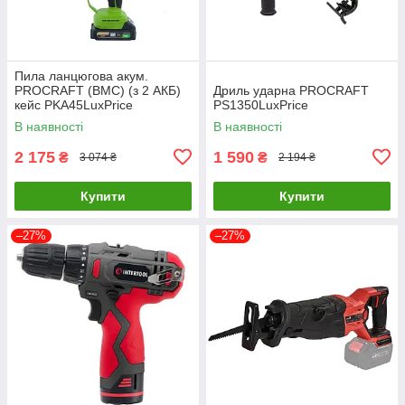
Пила ланцюгова акум.
PROCRAFT (ВМС) (з 2 АКБ)
Дриль ударна PROCRAFT
кейс PKA45LuxPrice
PS1350LuxPrice
В наявності
В наявності
2 175
1 590
₴
₴
3 074 ₴
2 194 ₴
Купити
Купити
–27%
–27%