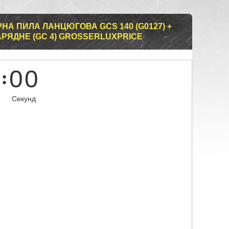
НА ПИЛА ЛАНЦЮГОВА GCS 140 (G0127) +
+ ЗАРЯДНЕ (GC 4) GROSSERLUXPRICE
0
0
Секунд