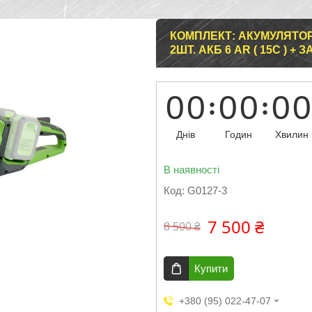
КОМПЛЕКТ: АКУМУЛЯТОР
2ШТ. АКБ 6 AR ( 15C ) 
0
0
0
0
0
0
Днів
Годин
Хвилин
В наявності
Код:
G0127-3
7 500 ₴
8 500 ₴
Купити
+380 (95) 022-47-07