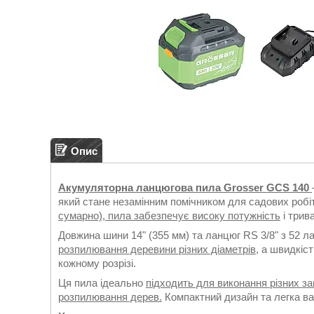
Опис
Акумуляторна ланцюгова пила Grosser GCS 140
який стане незамінним помічником для садових робіт
сумарно), пила забезпечує високу потужність
і трив
Довжина шини 14" (355 мм) та ланцюг RS 3/8" з 52 л
розпилювання деревини різних діаметрів
, а швидкіс
кожному розрізі.
Ця пила ідеально
підходить для виконання різних зав
розпилювання дерев.
Компактний дизайн та легка ваг