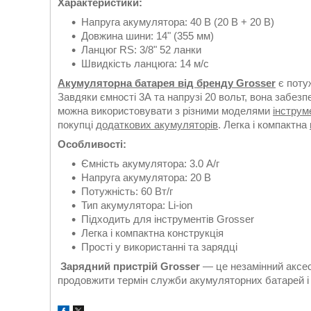
Характеристики:
Напруга акумулятора: 40 В (20 В + 20 В)
Довжина шини: 14" (355 мм)
Ланцюг RS: 3/8" 52 ланки
Швидкість ланцюга: 14 м/с
Акумуляторна батарея від бренду Grosser
є поту
Завдяки ємності 3А та напрузі 20 вольт, вона забезп
можна використовувати з різними моделями
інструм
покупці
додаткових акумуляторів
. Легка і компактна
Особливості:
Ємність акумулятора: 3.0 А/г
Напруга акумулятора: 20 В
Потужність: 60 Вт/г
Тип акумулятора: Li-ion
Підходить для інструментів Grosser
Легка і компактна конструкція
Прості у використанні та зарядці
Зарядний пристрій Grosser
— це незамінний аксес
продовжити термін служби акумуляторних батарей і 