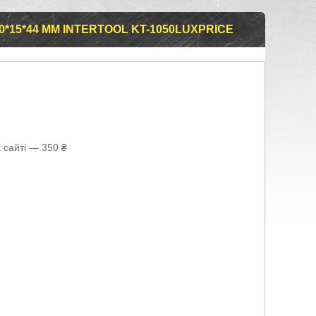
*15*44 ММ INTERTOOL KT-1050LUXPRICE
 сайті — 350 ₴