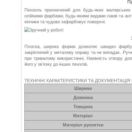
П
Пензель призначений для будь-яких малярських 
олійними фарбами, будь-якими видами лаків та ан
кінчики та чудово зафарбовує поверхні.
Плоска, широка форма дозволяє швидко фарбув
закріплений у металеву оправу та не випадає. Ручк
при тривалому використанні. Наявність отвору до
його у зв'язку до інших пензлів.
ТЕХНІЧНІ ХАРАКТЕРИСТИКИ ТА ДОКУМЕНТАЦІЯ I
Ширина
Довжина
Товщина
Матеріал
Матеріал рукоятки