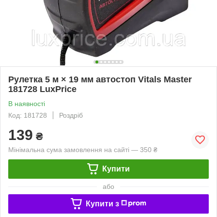
Рулетка 5 м × 19 мм автостоп Vitals Master
181728 LuxPrice
В наявності
Код: 181728
Роздріб
139
₴
Мінімальна сума замовлення на сайті — 350 ₴
Купити
або
Купити з