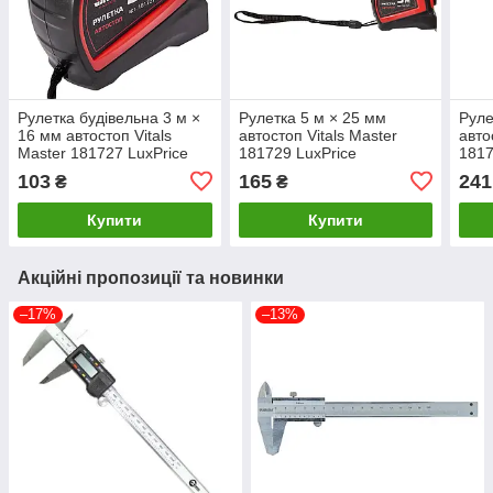
Рулетка будівельна 3 м ×
Рулетка 5 м × 25 мм
Руле
16 мм автостоп Vitals
автостоп Vitals Master
авто
Master 181727 LuxPrice
181729 LuxPrice
1817
103
165
241
₴
₴
Купити
Купити
Акційні пропозиції та новинки
–17%
–13%