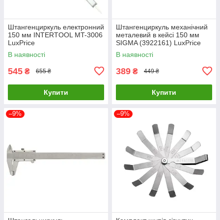
Штангенциркуль електронний
Штангенциркуль механічний
150 мм INTERTOOL MT-3006
металевий в кейсі 150 мм
LuxPrice
SIGMA (3922161) LuxPrice
В наявності
В наявності
545
389
₴
₴
655 ₴
449 ₴
Купити
Купити
–9%
–9%