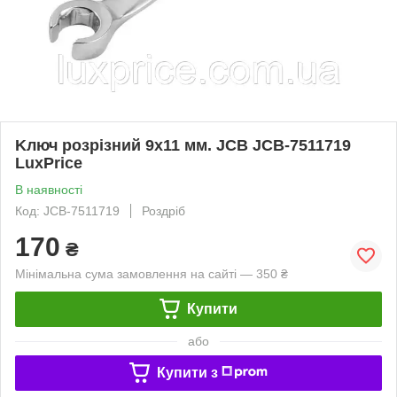
Kлюч розрізний 9x11 мм. JCB JCB-7511719
LuxPrice
В наявності
Код: JCB-7511719
Роздріб
170
₴
Мінімальна сума замовлення на сайті — 350 ₴
Купити
або
Купити з