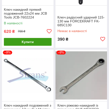
Ключ накидний прямий
подовжений 22х24 мм JCB
Tools JCB-7602224
Ключ радіусний ударний 115-
130 мм FORCEKRAFT FK-
В наявності
685C130
620
Немає в наявності
₴
700 ₴
390
₴
Купити
–9%
–9%
Ключ накидний подовжений з
Ключ ріжково-накидний із