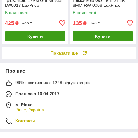
тріскачкою 17мм Gut Meister
тріскачкою GUT MEISTER
LW0017 LuxPrice
8MM RW-0008 LuxPrice
В наявності
В наявності
425
135
₴
₴
466 ₴
148 ₴
Купити
Купити
Показати ще
Про нас
99% позитивних з 1248 відгуків за рік
Працює з 10.04.2017
м. Рівне
Рівне, Україна
Контакти