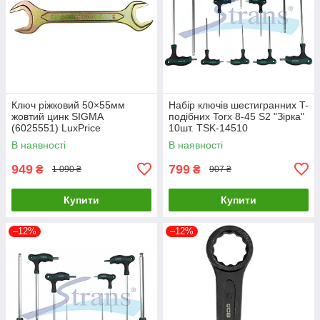
Ключ ріжковий 50×55мм
Набір ключів шестигранних T-
жовтий цинк SIGMA
подібних Torx 8-45 S2 "Зірка"
(6025551) LuxPrice
10шт. TSK-14510
В наявності
В наявності
949
799
₴
₴
1 090 ₴
907 ₴
Купити
Купити
–12%
–12%