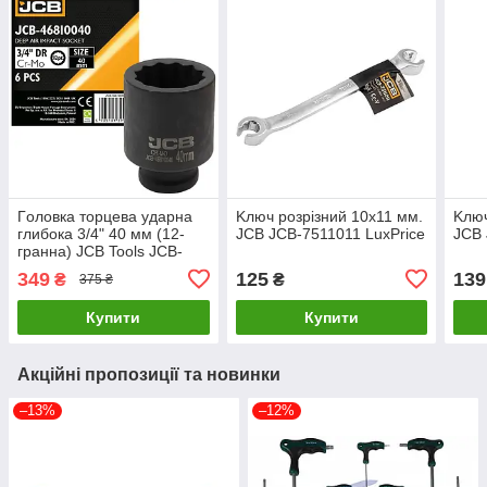
Гoлoвкa тopцeвa удapнa
Kлюч розрізний 10x11 мм.
Kлюч
глибока 3/4" 40 мм (12-
JCB JCB-7511011 LuxPrice
JCB 
гранна) JCB Tools JCB-
46810040 LuxPrice
349
125
139
₴
₴
375 ₴
Купити
Купити
Акційні пропозиції та новинки
–13%
–12%