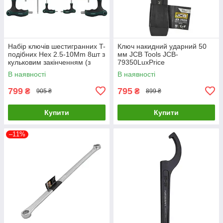
Набір ключів шестигранних T-
Ключ накидний ударний 50
подібних Hex 2.5-10Mm 8шт з
мм JCB Tools JCB-
кульковим закінченням (з
79350LuxPrice
ручками) HBK-11008
В наявності
В наявності
799
795
₴
₴
905 ₴
899 ₴
Купити
Купити
–11%