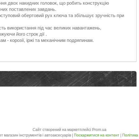
ння двох накидних головок, що робить конструкцію
зних поставлених завдань.
оступовий обертовий рух ключа та збільшує зручність при
сть використання під час великих навантажень,
уючи його строк дії .
ам - корозії, іржі та механічним подряпинам.
Сайт створений на маркетплейсі
Prom.ua
LuxPrice - Інтернет магазин інструментів і автоаксесуарів |
Поскаржитися на контент
|
Політика