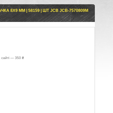
А 8Х9 ММ | 58159 | ШТ JCB JCB-7570809M
 сайті — 350 ₴