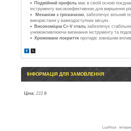
Подвійний профіль
має в своїй основі поєдна
інструменту високоефективною для вирішення рі
Механізм з тріскачкою
, забезпечує вільний п
використанні у важкодоступних місцях.
Високоміцна Cr-V сталь
забезпечує стабільні
унеможливлюючи вигинання інструменту та подовж
Хромоване покриття
протидіє зовнішнім вплив
ІНФОРМАЦІЯ ДЛЯ ЗАМОВЛЕННЯ
Ціна:
222 ₴