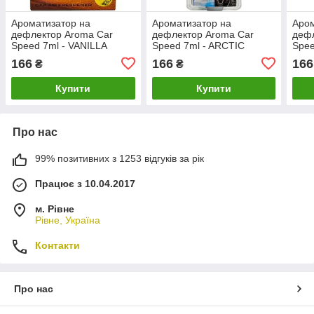
Ароматизатор на
Ароматизатор на
Аром
дефлектор Aroma Car
дефлектор Aroma Car
дефл
Speed 7ml - VANILLA
Speed 7ml - ARCTIC
Spe
92318 LuxPrice
блістер 92663 LuxPrice
бліс
166
166
166
₴
₴
Купити
Купити
Про нас
99% позитивних з 1253 відгуків за рік
Працює з 10.04.2017
м. Рівне
Рівне, Україна
Контакти
Про нас