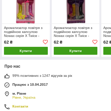
Ароматизатор повітря з
Ароматизатор повітря з
Аром
подвійною капсулою
подвійною капсулою
подв
Nowax серія X Twice -
Nowax серія X Twice -
Nowa
Bubble Gum & Vanilla
Candy & Coffe NX00153
Fres
62
62
62
₴
₴
NX00152 LuxPrice
LuxPrice
LuxP
Купити
Купити
Про нас
99% позитивних з 1247 відгуків за рік
Працює з 10.04.2017
м. Рівне
Рівне, Україна
Контакти