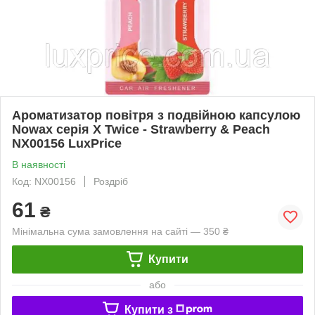
Ароматизатор повітря з подвійною капсулою
Nowax серія X Twice - Strawberry & Peach
NX00156 LuxPrice
В наявності
Код: NX00156
Роздріб
61
₴
Мінімальна сума замовлення на сайті — 350 ₴
Купити
або
Купити з