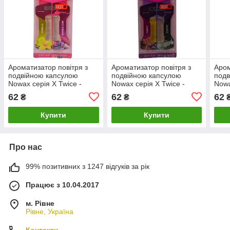
Ароматизатор повітря з
Ароматизатор повітря з
Аром
подвійною капсулою
подвійною капсулою
подв
Nowax серія X Twice -
Nowax серія X Twice -
Nowa
Bubble Gum & Vanilla
Candy & Coffe NX00153
Fres
62
62
62
₴
₴
NX00152 LuxPrice
LuxPrice
LuxP
Купити
Купити
Про нас
99% позитивних з 1247 відгуків за рік
Працює з 10.04.2017
м. Рівне
Рівне, Україна
Контакти