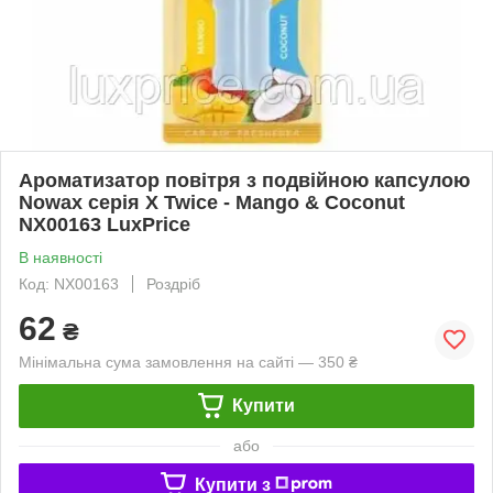
Ароматизатор повітря з подвійною капсулою
Nowax серія X Twice - Mango & Coconut
NX00163 LuxPrice
В наявності
Код: NX00163
Роздріб
62
₴
Мінімальна сума замовлення на сайті — 350 ₴
Купити
або
Купити з