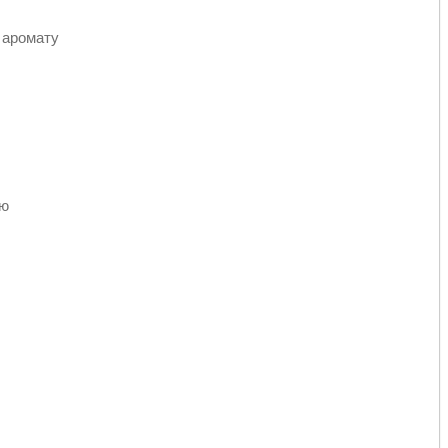
 аромату
ою