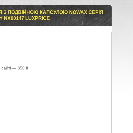
Я З ПОДВІЙНОЮ КАПСУЛОЮ NOWAX СЕРІЯ
LY NX00147 LUXPRICE
 сайті — 350 ₴