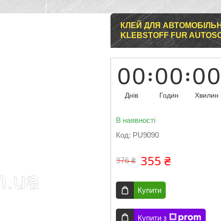
КЛЕЙ ДЛЯ АВТОМОБІЛЬН
KLEBSTOFF FUR AUTOSC
0
0
0
0
0
0
Днів
Годин
Хвилин
В наявності
Код:
PU9090
355 ₴
376 ₴
Купити
Купити з