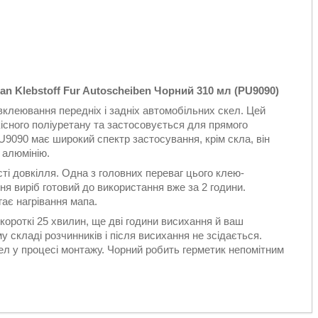
an Klebstoff Fur Autoscheiben Чорний 310 мл (PU9090)
леювання передніх і задніх автомобільних скел. Цей
існого поліуретану та застосовується для прямого
090 має широкий спектр застосування, крім скла, він
 алюмінію.
ті довкілля. Одна з головних переваг цього клею-
я виріб готовий до використання вже за 2 години.
гає нагрівання мапа.
ороткі 25 хвилин, ще дві години висихання й ваш
у складі розчинників і після висихання не зсідається.
кел у процесі монтажу. Чорний робить герметик непомітним