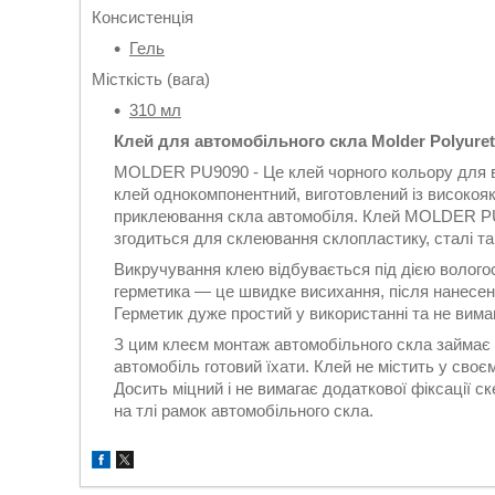
Консистенція
Гель
Місткість (вага)
310 мл
Клей для автомобільного скла Molder Polyuret
MOLDER PU9090 - Це клей чорного кольору для вк
клей однокомпонентний, виготовлений із високояк
приклеювання скла автомобіля. Клей MOLDER PU9
згодиться для склеювання склопластику, сталі та
Викручування клею відбувається під дією вологос
герметика — це швидке висихання, після нанесенн
Герметик дуже простий у використанні та не вима
З цим клеєм монтаж автомобільного скла займає к
автомобіль готовий їхати. Клей не містить у своєм
Досить міцний і не вимагає додаткової фіксації с
на тлі рамок автомобільного скла.