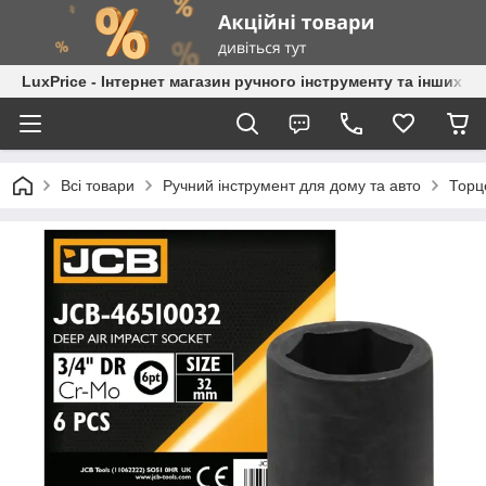
LuxPrice - Інтернет магазин ручного інструменту та інших к
Всі товари
Ручний інструмент для дому та авто
Торц