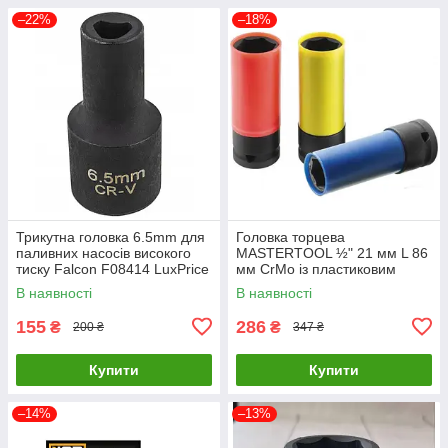
–22%
–18%
Трикутна головка 6.5mm для
Головка торцева
паливних насосів високого
MASTERTOOL ½" 21 мм L 86
тиску Falcon F08414 LuxPrice
мм CrMo із пластиковим
захистом для алюмінієвих
В наявності
В наявності
дисків 78-1521 LuxPrice
155
286
₴
₴
200 ₴
347 ₴
Купити
Купити
–14%
–13%