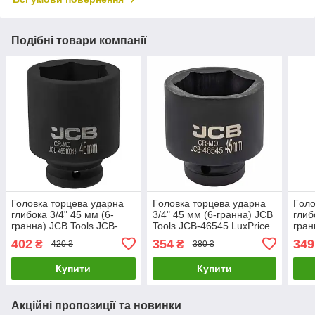
Подібні товари компанії
Головка торцева ударна
Гoлoвкa тopцeвa удapнa
Гoлo
глибока 3/4" 45 мм (6-
3/4" 45 мм (6-гранна) JCB
глиб
гранна) JCB Tools JCB-
Tools JCB-46545 LuxPrice
гран
46510045 LuxPrice
4681
402
354
349
₴
₴
420 ₴
380 ₴
Купити
Купити
Акційні пропозиції та новинки