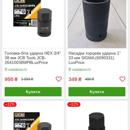
Головка-біта ударна HEX 3/4"
Насадка торцева ударна 1"
38 мм JCB Tools JCB-
33 мм SIGMA (6090331)
26410038MPBLuxPrice
LuxPrice
В наявності
В наявності
950
349
₴
₴
1 099 ₴
400 ₴
Купити
Купити
–11%
–11%