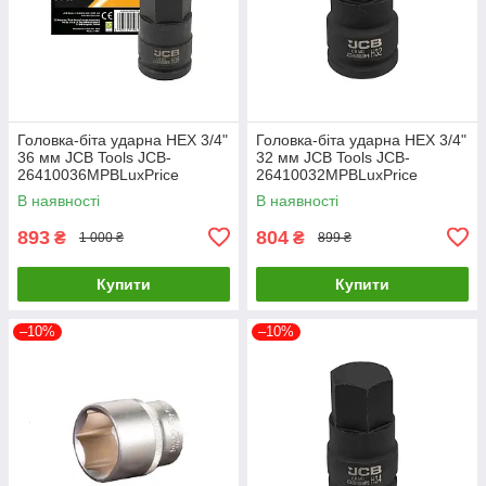
Головка-біта ударна HEX 3/4"
Головка-біта ударна HEX 3/4"
36 мм JCB Tools JCB-
32 мм JCB Tools JCB-
26410036MPBLuxPrice
26410032MPBLuxPrice
В наявності
В наявності
893
804
₴
₴
1 000 ₴
899 ₴
Купити
Купити
–10%
–10%