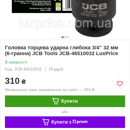
Гoлoвкa тopцeвa удapнa глибока 3/4" 32 мм
(6-гранна) JCB Tools JCB-46510032 LuxPrice
В наявності
Код: JCB-46510032
Роздріб
310
₴
Мінімальна сума замовлення на сайті — 350 ₴
Купити
або
Купити з