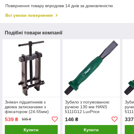
Повернення товару впродовж 14 днів за домовленістю
Всі умови повернення
Подібні товари компанії
Знімач підшипників з
Зубило з погумованою
Зуби
двома затискачами з
ручкою 130 мм HANS
руч
фіксатором (24-55мм)
5111G12 LuxPrice
5111
Alloid СП-4312 LuxPrice
539
146
337
₴
₴
595 ₴
Купити
Купити