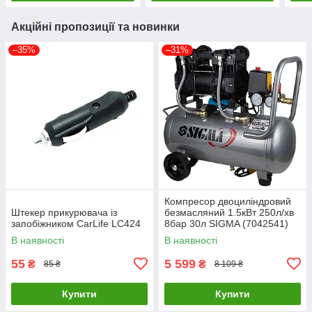
Акційні пропозиції та новинки
–35%
–31%
Компресор двоциліндровий
Штекер прикурювача із
безмасляний 1.5кВт 250л/хв
запобіжником CarLife LC424
8бар 30л SIGMA (7042541)
В наявності
В наявності
55
5 599
₴
₴
85 ₴
8 109 ₴
Купити
Купити