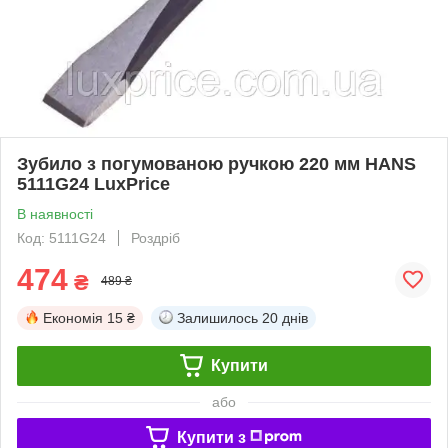
Зубило з погумованою ручкою 220 мм HANS
5111G24 LuxPrice
В наявності
Код: 5111G24
Роздріб
474
₴
489 ₴
Економія
15 ₴
Залишилось
20 днів
Купити
або
Купити з