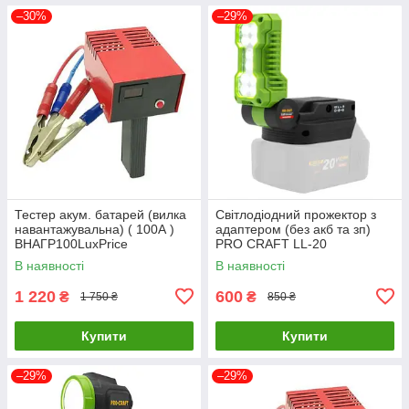
–30%
–29%
Тестер акум. батарей (вилка
Світлодіодний прожектор з
навантажувальна) ( 100А )
адаптером (без акб та зп)
ВНАГР100LuxPrice
PRO CRAFT LL-20
В наявності
В наявності
1 220
600
₴
₴
1 750 ₴
850 ₴
Купити
Купити
–29%
–29%