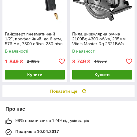
Гайковерт пневматичний
Пила циркулярна ручна
1/2", професійний, до 6 атм,
2100Вт, 4300 об/хв, 235мм
576 Нм, 7500 об/хв, 230 л/хв,
Vitals Master Rg 2321BWa
STORM INTERTOOL PT-1103
52096
В наявності
В наявності
1 849
3 749
₴
₴
2 499 ₴
4 996 ₴
Купити
Купити
Показати ще
Про нас
99% позитивних з 1249 відгуків за рік
Працює з 10.04.2017