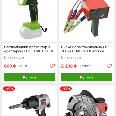
Світлодіодний прожектор з
Вилка навантажувальна (100-
адаптером PROCRAFT LL18
200А) ВНАГР200LuxPrice
В наявності
В наявності
600
2 130
₴
₴
850 ₴
2 999 ₴
Купити
Купити
–26%
–25%