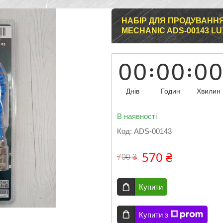
НАБІР ДЛЯ ПРОДУВАНН
MECHANIC ADS-00143 L
0
0
0
0
0
0
Днів
Годин
Хвилин
В наявності
Код:
ADS-00143
570 ₴
700 ₴
Купити
Купити з