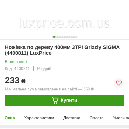
Ножівка по дереву 400мм 3TPI Grizzly SIGMA
(4400811) LuxPrice
В наявності
Код: 4400811
Роздріб
233
₴
Мінімальна сума замовлення на сайті — 350 ₴
Купити
Опис
Характеристики
Доставка
Оплата
Умови п