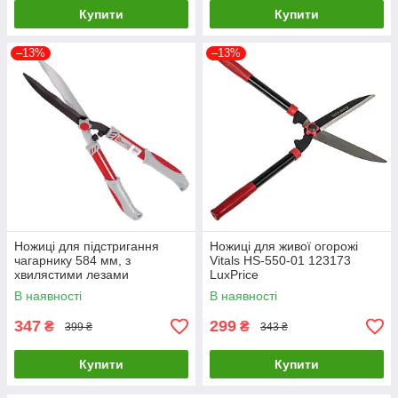
Купити
Купити
–13%
–13%
Ножиці для підстригання
Ножиці для живої огорожі
чагарнику 584 мм, з
Vitals HS-550-01 123173
хвилястими лезами
LuxPrice
INTERTOOL FT-1102 LuxPrice
В наявності
В наявності
347
299
₴
₴
399 ₴
343 ₴
Купити
Купити