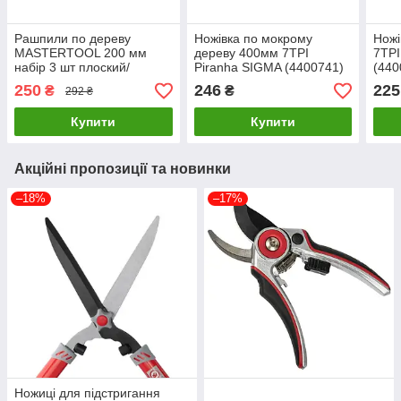
Рашпили по дереву
Ножівка по мокрому
Ножі
MASTERTOOL 200 мм
дереву 400мм 7TPI
7TPI
набір 3 шт плоский/
Piranha SIGMA (4400741)
(440
круглий/напівкруглий 06-
LuxPrice
250
246
225
₴
₴
292 ₴
0330 LuxPrice
Купити
Купити
Акційні пропозиції та новинки
–18%
–17%
Ножиці для підстригання