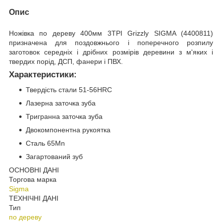
Опис
Ножівка по дереву 400мм 3TPI Grizzly SIGMA (4400811)
призначена для поздовжнього і поперечного розпилу
заготовок середніх і дрібних розмірів деревини з м'яких і
твердих порід, ДСП, фанери і ПВХ.
Характеристики:
Твердість стали 51-56HRC
Лазерна заточка зуба
Тригранна заточка зуба
Двокомпонентна рукоятка
Сталь 65Mn
Загартований зуб
ОСНОВНІ ДАНІ
Торгова марка
Sigma
ТЕХНІЧНІ ДАНІ
Тип
по дереву