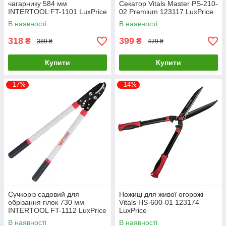
чагарнику 584 мм
Секатор Vitals Master PS-210-
INTERTOOL FT-1101 LuxPrice
02 Premium 123117 LuxPrice
В наявності
В наявності
318
399
₴
₴
389 ₴
479 ₴
Купити
Купити
–17%
–14%
Сучкоріз садовий для
Ножиці для живої огорожі
обрізання гілок 730 мм
Vitals HS-600-01 123174
INTERTOOL FT-1112 LuxPrice
LuxPrice
В наявності
В наявності