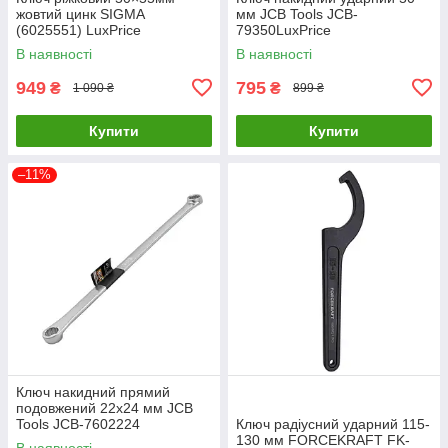
жовтий цинк SIGMA
мм JCB Tools JCB-
(6025551) LuxPrice
79350LuxPrice
В наявності
В наявності
949
795
₴
₴
1 090 ₴
899 ₴
Купити
Купити
–11%
Ключ накидний прямий
подовжений 22х24 мм JCB
Tools JCB-7602224
Ключ радіусний ударний 115-
130 мм FORCEKRAFT FK-
В наявності