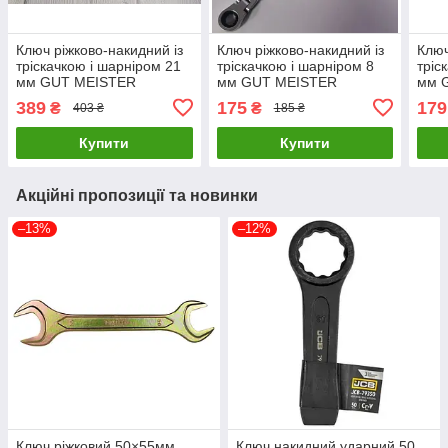
Ключ ріжково-накидний із
Ключ ріжково-накидний із
Ключ
тріскачкою і шарніром 21
тріскачкою і шарніром 8
тріс
мм GUT MEISTER
мм GUT MEISTER
мм 
FW0021 LuxPrice
FW0008 LuxPrice
FW00
389
175
179
₴
₴
403 ₴
185 ₴
Купити
Купити
Акційні пропозиції та новинки
–13%
–12%
Ключ ріжковий 50×55мм
Ключ накидний ударний 50