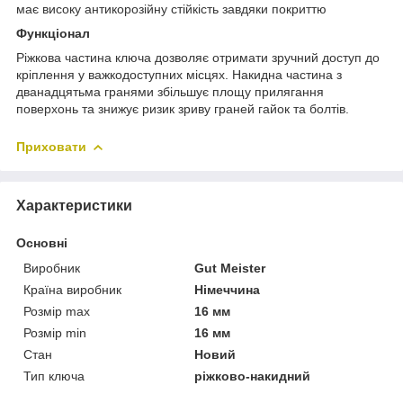
має високу антикорозійну стійкість завдяки покриттю
Функціонал
Ріжкова частина ключа дозволяє отримати зручний доступ до
кріплення у важкодоступних місцях. Накидна частина з
дванадцятьма гранями збільшує площу прилягання
поверхонь та знижує ризик зриву граней гайок та болтів.
Приховати
Характеристики
Основні
Виробник
Gut Meister
Країна виробник
Німеччина
Розмір max
16 мм
Розмір min
16 мм
Стан
Новий
Тип ключа
ріжково-накидний