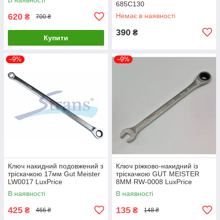
685C130
620
Немає в наявності
₴
700 ₴
390
₴
Купити
–9%
–9%
Ключ накидний подовжений з
Ключ ріжково-накидний із
тріскачкою 17мм Gut Meister
тріскачкою GUT MEISTER
LW0017 LuxPrice
8MM RW-0008 LuxPrice
В наявності
В наявності
425
135
₴
₴
466 ₴
148 ₴