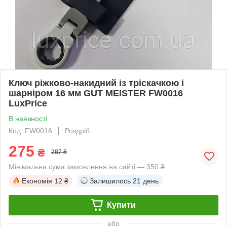
Ключ ріжково-накидний із тріскачкою і
шарніром 16 мм GUT MEISTER FW0016
LuxPrice
В наявності
Код: FW0016
Роздріб
275
₴
287 ₴
Мінімальна сума замовлення на сайті — 350 ₴
Економія
12 ₴
Залишилось
21 день
Купити
або