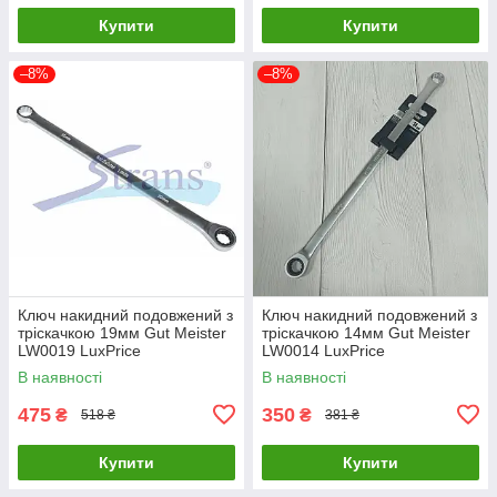
Купити
Купити
–8%
–8%
Ключ накидний подовжений з
Ключ накидний подовжений з
тріскачкою 19мм Gut Meister
тріскачкою 14мм Gut Meister
LW0019 LuxPrice
LW0014 LuxPrice
В наявності
В наявності
475
350
₴
₴
518 ₴
381 ₴
Купити
Купити