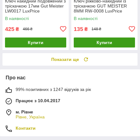
Ключ накидний подовжений з
Ключ ріжково-накидний із
тріскачкою 17мм Gut Meister
тріскачкою GUT MEISTER
LW0017 LuxPrice
8MM RW-0008 LuxPrice
В наявності
В наявності
425
135
₴
₴
466 ₴
148 ₴
Купити
Купити
Показати ще
Про нас
99% позитивних з 1247 відгуків за рік
Працює з 10.04.2017
м. Рівне
Рівне, Україна
Контакти