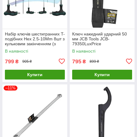
Набір ключів шестигранних T-
Ключ накидний ударний 50
подібних Hex 2.5-10Mm 8шт з
мм JCB Tools JCB-
кульковим закінченням (з
79350LuxPrice
ручками) HBK-11008
В наявності
В наявності
799
795
₴
₴
905 ₴
899 ₴
Купити
Купити
–11%