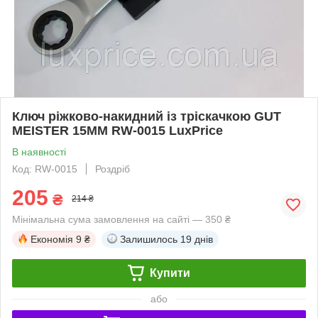
Ключ ріжково-накидний із тріскачкою GUT
MEISTER 15ММ RW-0015 LuxPrice
В наявності
Код: RW-0015
Роздріб
205
₴
214 ₴
Мінімальна сума замовлення на сайті — 350 ₴
Економія
9 ₴
Залишилось
19 днів
Купити
або