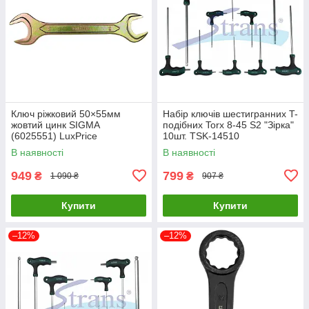
Ключ ріжковий 50×55мм
Набір ключів шестигранних T-
жовтий цинк SIGMA
подібних Torx 8-45 S2 "Зірка"
(6025551) LuxPrice
10шт. TSK-14510
В наявності
В наявності
949
799
₴
₴
1 090 ₴
907 ₴
Купити
Купити
–12%
–12%