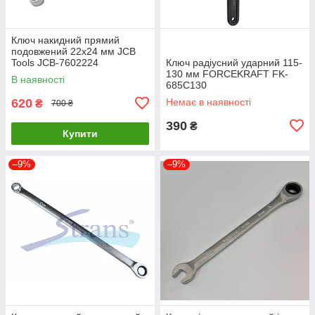
Ключ накидний прямий
подовжений 22х24 мм JCB
Tools JCB-7602224
Ключ радіусний ударний 115-
130 мм FORCEKRAFT FK-
В наявності
685C130
620
Немає в наявності
₴
700 ₴
390
₴
Купити
–9%
–9%