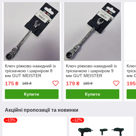
Ключ ріжково-накидний із
Ключ ріжково-накидний із
Ключ
тріскачкою і шарніром 8
тріскачкою і шарніром 9
тріс
мм GUT MEISTER
мм GUT MEISTER
мм 
FW0008 LuxPrice
FW0009 LuxPrice
FW00
175
179
195
₴
₴
185 ₴
189 ₴
Купити
Купити
Акційні пропозиції та новинки
–13%
–12%