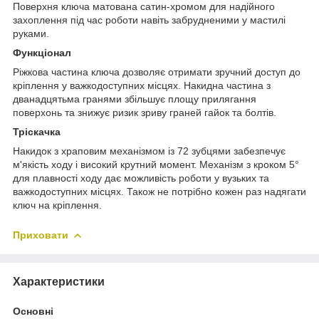
Поверхня ключа матована сатин-хромом для надійного
захоплення під час роботи навіть забрудненими у мастилі
руками.
Функціонал
Ріжкова частина ключа дозволяє отримати зручний доступ до
кріплення у важкодоступних місцях. Накидна частина з
дванадцятьма гранями збільшує площу прилягання
поверхонь та знижує ризик зриву граней гайок та болтів.
Тріскачка
Накидок з храповим механізмом із 72 зубцями забезпечує
м'якість ходу і високий крутний момент. Механізм з кроком 5°
для плавності ходу дає можливість роботи у вузьких та
важкодоступних місцях. Також не потрібно кожен раз надягати
ключ на кріплення.
Приховати
Характеристики
Основні