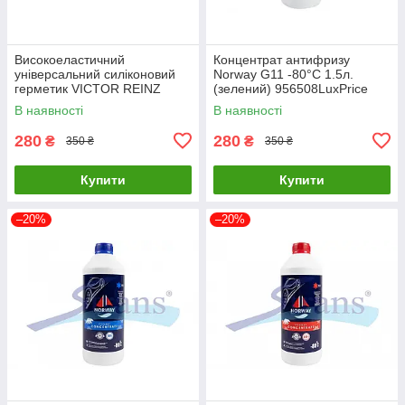
Високоеластичний
Концентрат антифризу
універсальний силіконовий
Norway G11 -80°C 1.5л.
герметик VICTOR REINZ
(зелений) 956508LuxPrice
REINZOSIL 300SI 70мл
В наявності
В наявності
LuxPrice
280
280
₴
₴
350 ₴
350 ₴
Купити
Купити
–20%
–20%