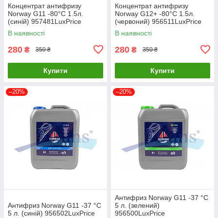
Концентрат антифризу
Концентрат антифризу
Norway G11 -80°C 1.5л.
Norway G12+ -80°C 1.5л.
(синій) 957481LuxPrice
(червоний) 956511LuxPrice
В наявності
В наявності
280
280
₴
₴
350 ₴
350 ₴
Купити
Купити
–20%
–20%
Антифриз Norway G11 -37 °C
Антифриз Norway G11 -37 °C
5 л. (зелений)
5 л. (cиній) 956502LuxPrice
956500LuxPrice