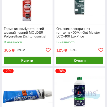
Герметик поліуретановий
Очисник eлектричних
шовний чорний MOLDER
rонтактів 400Мл Gut Meister
Polyurethan Dichtungsmittel
LCC-400 LuxPrice
Fur Fahrzeuge
В наявності
В наявності
PU9080LuxPrice
305
125
₴
₴
390 ₴
159 ₴
Купити
Купити
–20%
–20%