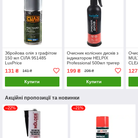
Збройова олія з графітом
Очисник колісних дисків з
Очис
150 мл СІЛА 951485
індикатором HELPIX
MUL
LuxPrice
Professional 500мл тригер
CLE
(0149) LuxPrice
(NX6
131
199
127
₴
₴
141 ₴
206 ₴
Купити
Купити
Акційні пропозиції та новинки
–22%
–21%