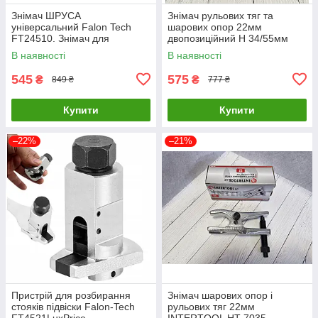
Знімач ШРУСА
Знімач рульових тяг та
універсальний Falon Tech
шарових опор 22мм
FT24510. Знімач для
двопозиційний H 34/55мм
шарнірів напівосьу ШРУСу
SIGMA (6226241) LuxPrice
В наявності
В наявності
LuxPrice
545
575
₴
₴
849 ₴
777 ₴
Купити
Купити
–22%
–21%
Пристрій для розбирання
Знімач шарових опор і
стояків підвіски Falon-Tech
рульових тяг 22мм
FT4521LuxPrice
INTERTOOL HT-7035