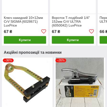
Ключ накидний 10×12мм
Вороток Т-подібний 1/4"
Пере
CrV SIGMA (6028671)
152мм CrV ULTRA
ULTR
LuxPrice
(6050042) LuxPrice
67
67
66
₴
₴
Купити
Купити
Акційні пропозиції та новинки
–36%
–26%