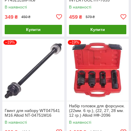
LuxPrice
В наявності
В наявності
349
459
₴
₴
450 ₴
579 ₴
Купити
Купити
–19%
–19%
Набір головок для форсунок.
Гвинт для набору WT047541
(22мм. 6 гр.), (22, 27, 28 мм.
M16 Alloid NT-04751M16
12 гр.) Alloid НФ-2096
LuxPrice
В наявності
В наявності