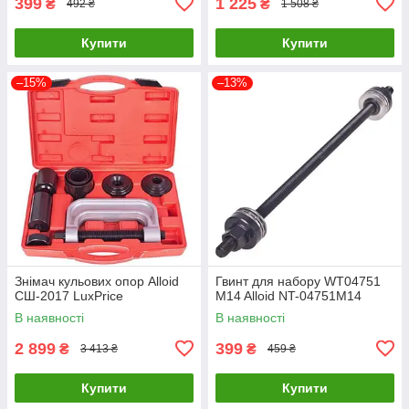
399
1 225
₴
₴
492 ₴
1 508 ₴
Купити
Купити
–15%
–13%
Знімач кульових опор Alloid
Гвинт для набору WT04751
СШ-2017 LuxPrice
M14 Alloid NT-04751M14
В наявності
В наявності
2 899
399
₴
₴
3 413 ₴
459 ₴
Купити
Купити