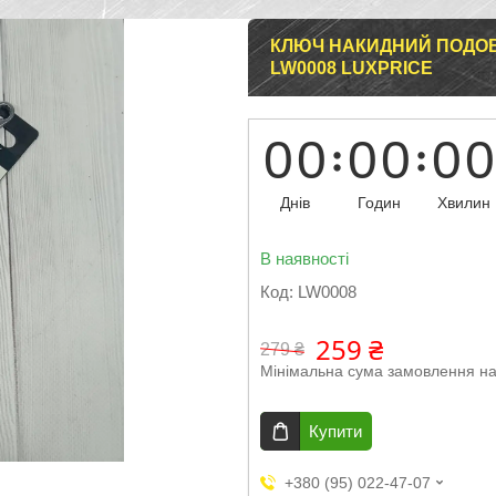
КЛЮЧ НАКИДНИЙ ПОДОВ
LW0008 LUXPRICE
0
0
0
0
0
0
Днів
Годин
Хвилин
В наявності
Код:
LW0008
259 ₴
279 ₴
Мінімальна сума замовлення на
Купити
+380 (95) 022-47-07