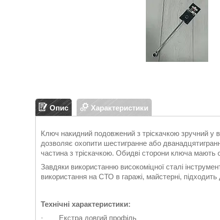
Опис
Характеристики
Ключ накидний подовжений з тріскачкою зручний у в
дозволяє охопити шестигранне або дванадцятигранн
частина з тріскачкою. Обидві сторони ключа мають о
Завдяки використанню високоміцної сталі інструмен
використання на СТО в гаражі, майстерні, підходить
Технічні характеристики:
· Екстра довгий профіль