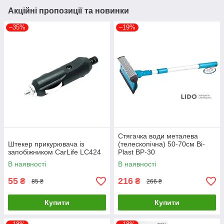
Акційні пропозиції та новинки
–35%
–19%
Стягачка води металева
Штекер прикурювача із
(телескопічна) 50-70см Bi-
запобіжником CarLife LC424
Plast BP-30
В наявності
В наявності
55
216
₴
₴
85 ₴
266 ₴
Купити
Купити