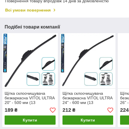
Повернення товару впродовж 14 днів за домовленістю
Всі умови повернення
Подібні товари компанії
Щітка склоочищувача
Щітка склоочищувача
Щітк
безкаркасна VITOL ULTRA
безкаркасна VITOL ULTRA
безк
20" - 500 мм (13
24" - 600 мм (13
26" 
адаптерів) VU-20500
адаптерів) VU-24600
адап
189
212
224
₴
₴
LuxPrice
LuxPrice
LuxP
Купити
Купити