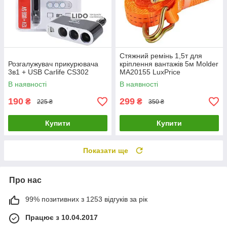
Стяжний ремінь 1,5т для
Розгалужувач прикурювача
кріплення вантажів 5м Molder
3в1 + USB Carlife CS302
MA20155 LuxPrice
В наявності
В наявності
190
299
₴
₴
225 ₴
350 ₴
Купити
Купити
Показати ще
Про нас
99% позитивних з 1253 відгуків за рік
Працює з 10.04.2017