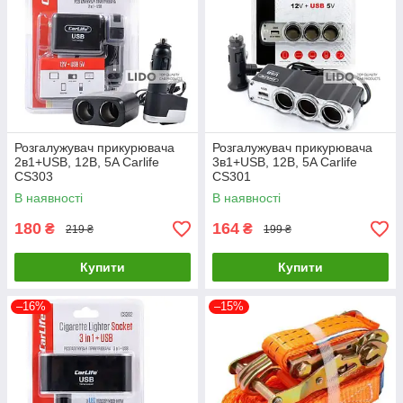
Розгалужувач прикурювача
Розгалужувач прикурювача
2в1+USB, 12В, 5A Carlife
3в1+USB, 12В, 5A Carlife
CS303
CS301
В наявності
В наявності
180
164
₴
₴
219 ₴
199 ₴
Купити
Купити
–16%
–15%