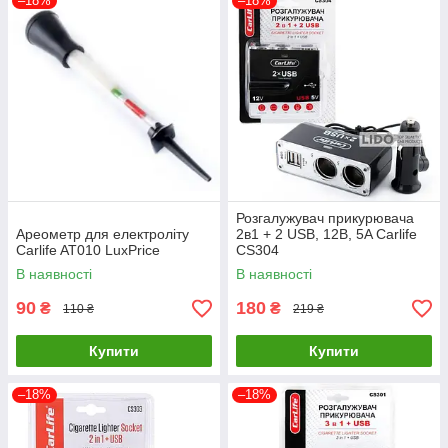
–18%
–18%
Розгалужувач прикурювача
Ареометр для електроліту
2в1 + 2 USB, 12В, 5A Carlife
Carlife AT010 LuxPrice
CS304
В наявності
В наявності
90
180
₴
₴
110 ₴
219 ₴
Купити
Купити
–18%
–18%