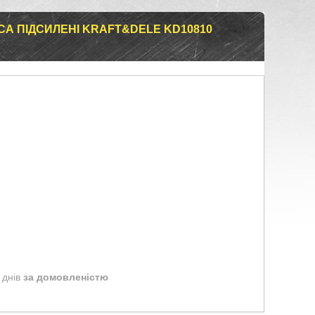
СА ПІДСИЛЕНІ KRAFT&DELE KD10810
 днів
за домовленістю