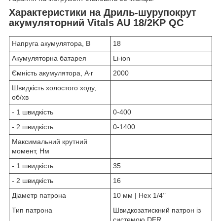
Характеристики на Дриль-шурупокрут
акумуляторний Vitals AU 18/2KP QC
Напруга акумулятора, В
18
Акумуляторна батарея
Li-ion
Ємність акумулятора, А∙г
2000
Швидкість холостого ходу,
об/хв
- 1 швидкість
0-400
- 2 швидкість
0-1400
Максимальний крутний
момент, Нм
- 1 швидкість
35
- 2 швидкість
16
Діаметр патрона
10 мм | Hex 1/4’’
Тип патрона
Швидкозатискний патрон із
системою DFR