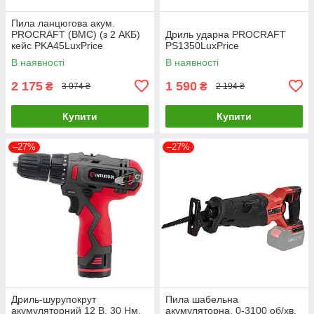
Пила ланцюгова акум.
PROCRAFT (ВМС) (з 2 АКБ)
Дриль ударна PROCRAFT
кейс PKA45LuxPrice
PS1350LuxPrice
В наявності
В наявності
2 175
1 590
₴
₴
3 074 ₴
2 194 ₴
Купити
Купити
–27%
–27%
Дриль-шурупокрут
Пила шабельна
акумуляторний 12 В, 30 Нм,
акумуляторна, 0-3100 об/хв,