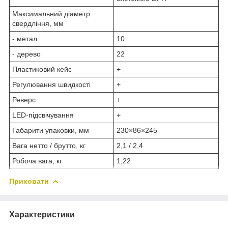
Максимальний діаметр
свердління, мм
- метал
10
- дерево
22
Пластиковий кейс
+
Регулювання швидкості
+
Реверс
+
LED-підсвічування
+
Габарити упаковки, мм
230×86×245
Вага нетто / брутто, кг
2,1 / 2,4
Робоча вага, кг
1,22
Приховати
Характеристики