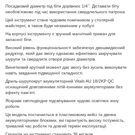
Посадковий діаметр під біти дорівнює 1/4’’. Діставати біту
необов’язково під час використання свердлильного патрона.
Цей інструмент стане чудовим помічником у столярній
майстерні, а також буде незамінним у побуті.
На корпусі інструменту є зручний магнітний тримач для
запасної біти.
Високий рівень функціональності забезпечує двошвидкісний
редуктор, який дає змогу однаково ефективно закручувати
шурупи та свердлити отвори різних діаметрів.
Винятковий крутний момент дає змогу без зусиль виконувати
навіть завдання підвищеної складності.
Дриль-шурупокрут акумуляторний Vitals AU 18/2KP QC
оснащений довговічними літій-іонними акумуляторами без
ефекту пам’яті.
Яскраве світлодіодне підсвічування чудово освітлює зону
роботи.
Ця модель постачається в пластиковому кейсі та двома
акумуляторними блоками, які гарантують високу потужність,
тривалий час роботи та довгий термін експлуатації.
Гарантія на інструмент становить 36 місяців.