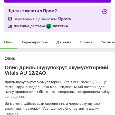
Що таке купити з Пром?
Замовлення під захистом
Доступна доставка
Опис
Характеристики
Доставка
Оплата
Умови п
Опис
Опис дриль-шурупокрут акумуляторний
Vitals AU 12/2AO
Дриль-шурупокрут акумуляторний Vitals AU 18/2KP QC — це
легка і зручна модель, яка має швидкознімний патрон і дає
змогу працювати як бітою, так і свердлом, не проводячи зміну
оснащення.
Ви можете здійснювати свердління, а через секунду вже
закручувати саморізи. Усе, що потрібно, це зняти шапку
патрона!