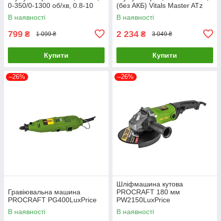
0-350/0-1300 об/хв, 0.8-10
(без АКБ) Vitals Master ATz
мм, 1.5 Аг INTERTOOL DT-
1828 SmartLine+ 184449
В наявності
В наявності
0310
799
2 234
₴
₴
1 099 ₴
3 049 ₴
Купити
Купити
–26%
–26%
Шліфмашина кутова
Гравіювальна машина
PROCRAFT 180 мм
PROCRAFT PG400LuxPrice
PW2150LuxPrice
В наявності
В наявності