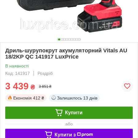
Дриль-шурупокрут акумуляторний Vitals AU
18/2KP QC 141917 LuxPrice
В наявності
Код: 141917
Роздріб
3 439
₴
3 851 ₴
Економія
412 ₴
Залишилось
13 днів
Купити
або
Купити з