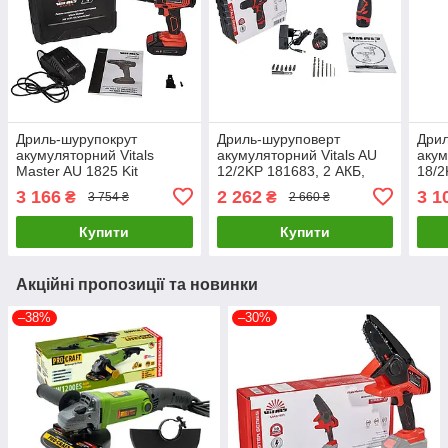
Дриль-шурупокрут
Дриль-шуруповерт
Дрил
акумуляторний Vitals
акумуляторний Vitals AU
акум
Master AU 1825 Kit
12/2KP 181683, 2 АКБ,
18/2
SmartLine+ 184442
кейс LuxPrice
БЕЗ
3 166
2 262
3 1
₴
₴
3 754 ₴
2 660 ₴
LuxPrice
ДОС
Купити
Купити
Акційні пропозиції та новинки
–38%
–30%