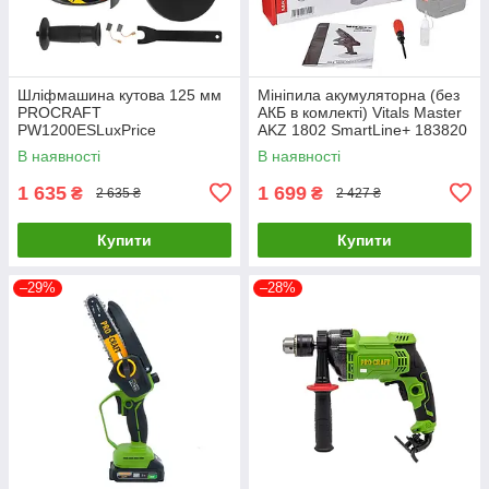
Шліфмашина кутова 125 мм
Мініпила акумуляторна (без
PROCRAFT
АКБ в комлекті) Vitals Master
PW1200ESLuxPrice
AKZ 1802 SmartLine+ 183820
В наявності
В наявності
1 635
1 699
₴
₴
2 635 ₴
2 427 ₴
Купити
Купити
–29%
–28%