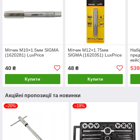
Мітчик М10×1.5мм SIGMA
Мітчик М12×1.75мм
Набі
(1620281) LuxPrice
SIGMA (1620351) LuxPrice
пред
кейс
LuxP
40
48
539
₴
₴
Купити
Купити
Акційні пропозиції та новинки
–20%
–19%