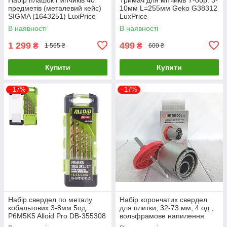
предметів (металевий кейс)
10мм L=255мм Geko G38312
SIGMA (1643251) LuxPrice
LuxPrice
В наявності
В наявності
1 299
499
₴
₴
1 565 ₴
600 ₴
Купити
Купити
–17%
–17%
Набір свердел по металу
Набір корончатих свердел
кобальтових 3-8мм 5од.
для плитки, 32-73 мм, 4 од.,
Р6М5K5 Alloid Pro DB-355308
вольфрамове напилення
LuxPrice
INTERTOOL SD-0429