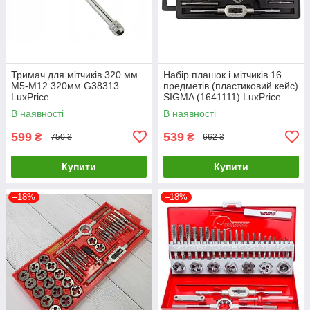
Тримач для мітчиків 320 мм
Набір плашок і мітчиків 16
M5-M12 320мм G38313
предметів (пластиковий кейс)
LuxPrice
SIGMA (1641111) LuxPrice
В наявності
В наявності
599
539
₴
₴
750 ₴
662 ₴
Купити
Купити
–18%
–18%