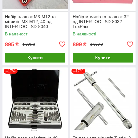
Набір плашок M3-M12 та
Набір мітчиків та плашок 32
мітчиків M3-M12, 40 од.
од INTERTOOL SD-8032
INTERTOOL SD-8040
LuxPrice
LuxPrice
В наявності
В наявності
895
899
₴
₴
1 095 ₴
1 099 ₴
Купити
Купити
–17%
–17%
Набір плашок і мітчиків 40
Тримач для мітчиків Т-обр. 3-