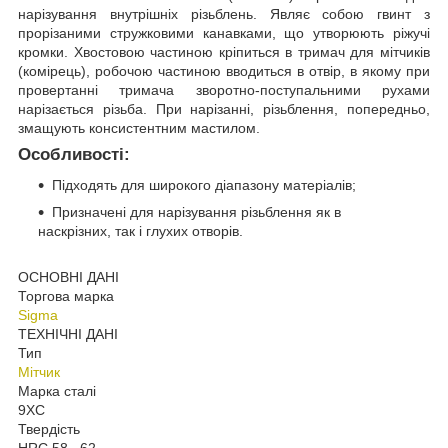
нарізування внутрішніх різьблень. Являє собою гвинт з
прорізаними стружковими канавками, що утворюють ріжучі
кромки. Хвостовою частиною кріпиться в тримач для мітчиків
(комірець), робочою частиною вводиться в отвір, в якому при
провертанні тримача зворотно-поступальними рухами
нарізається різьба. При нарізанні, різьблення, попередньо,
змащують консистентним мастилом.
Особливості:
Підходять для широкого діапазону матеріалів;
Призначені для нарізування різьблення як в
наскрізних, так і глухих отворів.
ОСНОВНІ ДАНІ
Торгова марка
Sigma
ТЕХНІЧНІ ДАНІ
Тип
Мітчик
Марка сталі
9ХС
Твердість
HRC 58...62