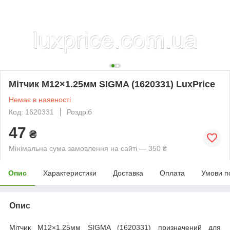
Мітчик М12×1.25мм SIGMA (1620331) LuxPrice
Немає в наявності
Код: 1620331
Роздріб
47
₴
Мінімальна сума замовлення на сайті — 350 ₴
Опис
Характеристики
Доставка
Оплата
Умови п
Опис
Мітчик М12×1.25мм SIGMA (1620331) призначений для